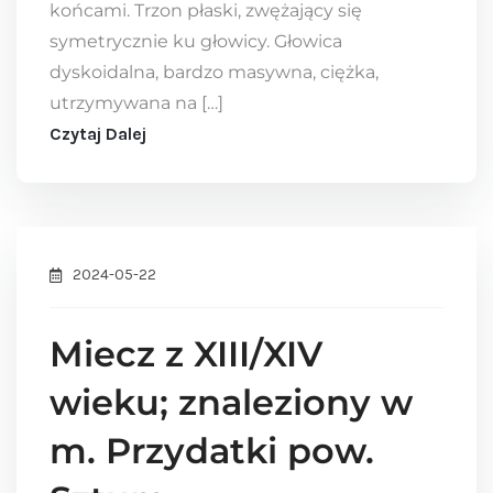
końcami. Trzon płaski, zwężający się
symetrycznie ku głowicy. Głowica
dyskoidalna, bardzo masywna, ciężka,
utrzymywana na […]
Czytaj Dalej
2024-05-22
Miecz z XIII/XIV
wieku; znaleziony w
m. Przydatki pow.