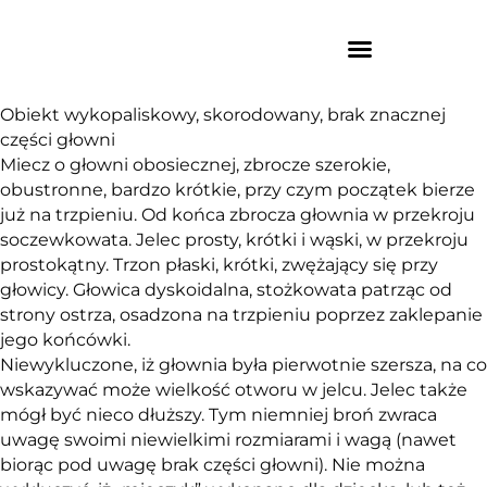
Obiekt wykopaliskowy, skorodowany, brak znacznej
części głowni
Miecz o głowni obosiecznej, zbrocze szerokie,
obustronne, bardzo krótkie, przy czym początek bierze
już na trzpieniu. Od końca zbrocza głownia w przekroju
soczewkowata. Jelec prosty, krótki i wąski, w przekroju
prostokątny. Trzon płaski, krótki, zwężający się przy
głowicy. Głowica dyskoidalna, stożkowata patrząc od
strony ostrza, osadzona na trzpieniu poprzez zaklepanie
jego końcówki.
Niewykluczone, iż głownia była pierwotnie szersza, na co
wskazywać może wielkość otworu w jelcu. Jelec także
mógł być nieco dłuższy. Tym niemniej broń zwraca
uwagę swoimi niewielkimi rozmiarami i wagą (nawet
biorąc pod uwagę brak części głowni). Nie można