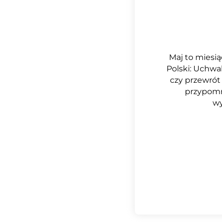
Maj to miesią
Polski: Uchwal
czy przewrót
przypomn
wy