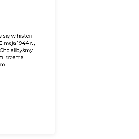
się w historii
 maja 1944 r. ,
 Chcielibyśmy
mi trzema
ym.