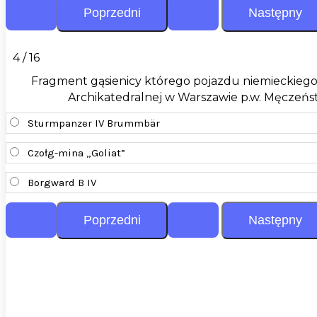
4 / 16
Fragment gąsienicy którego pojazdu niemieckiego 
Archikatedralnej w Warszawie p.w. Męczeńst
Sturmpanzer IV Brummbär
Czołg-mina „Goliat”
Borgward B IV