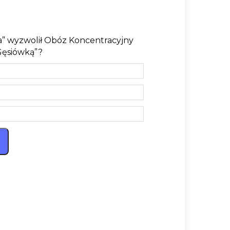
ka” wyzwolił Obóz Koncentracyjny
Gęsiówką”?