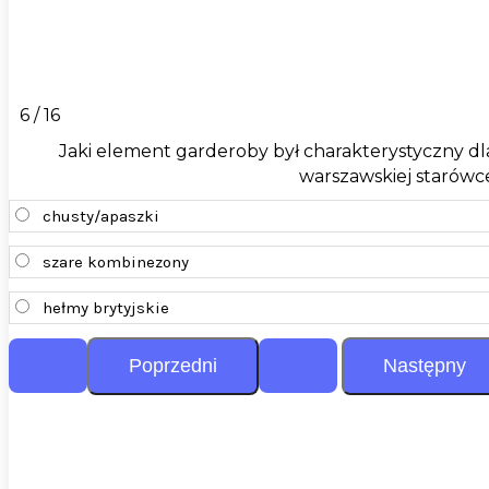
6 / 16
Jaki element garderoby był charakterystyczny d
warszawskiej starówc
chusty/apaszki
szare kombinezony
hełmy brytyjskie