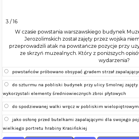
3 / 16
W czasie powstania warszawskiego budynek Muze
Jerozolimskich został zajęty przez wojska niemi
przeprowadzili atak na powstańcze pozycje przy uż
ze skrzyń muzealnych. Który z poniższych opisó
wydarzenia?
powstańców próbowano obsypać gradem strzał zapalającyc
do szturmu na pobliski budynek przy ulicy Smolnej zajęty
wykorzystali elementy średniowiecznych zbroi płytowych
do spodziewanej walki wręcz w pobliskim wielopiętrowym
jako osłonę przed butelkami zapalającymi dla swojego po
wielkiego portretu hrabiny Krasińskiej