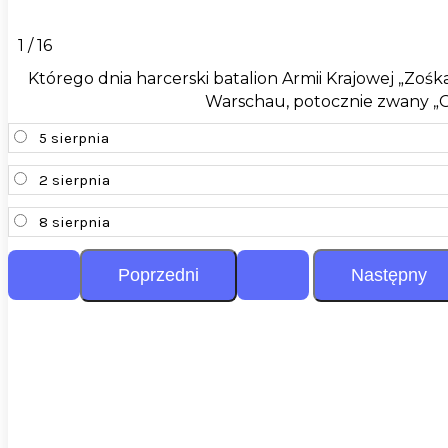
1 / 16
Którego dnia harcerski batalion Armii Krajowej „Zoś
Warschau, potocznie zwany „
5 sierpnia
2 sierpnia
8 sierpnia