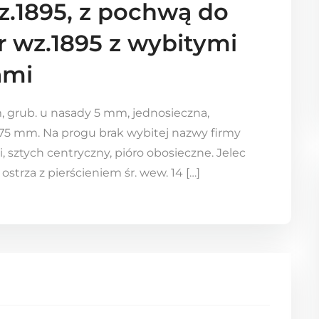
z.1895, z pochwą do
r wz.1895 z wybitymi
ami
, grub. u nasady 5 mm, jednosieczna,
 175 mm. Na progu brak wybitej nazwy firmy
i, sztych centryczny, pióro obosieczne. Jelec
ostrza z pierścieniem śr. wew. 14 […]