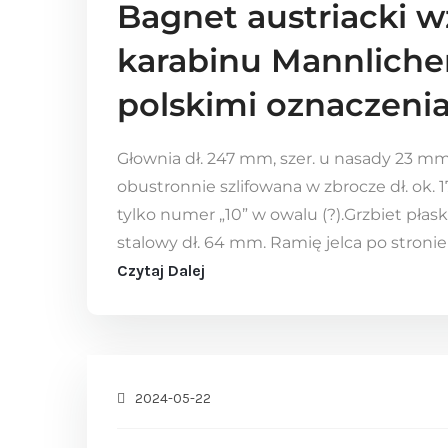
Bagnet austriacki w
karabinu Mannliche
polskimi oznaczeni
Głownia dł. 247 mm, szer. u nasady 23 mm
obustronnie szlifowana w zbrocze dł. ok.
tylko numer „10” w owalu (?).Grzbiet płask
stalowy dł. 64 mm. Ramię jelca po stronie 
Czytaj Dalej
2024-05-22