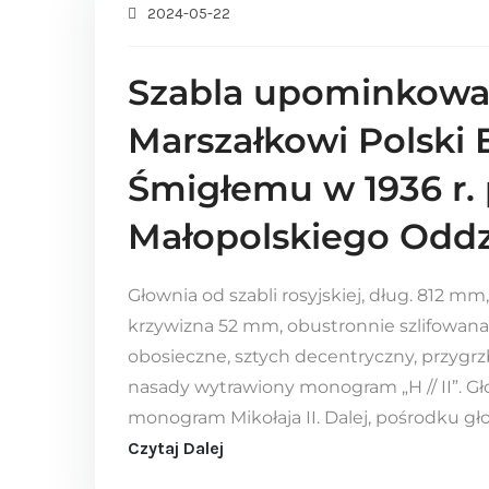
2024-05-22
Szabla upominkowa
Marszałkowi Polski
Śmigłemu w 1936 r. 
Małopolskiego Oddz
Głownia od szabli rosyjskiej, dług. 812 mm
krzywizna 52 mm, obustronnie szlifowana w
obosieczne, sztych decentryczny, przygr
nasady wytrawiony monogram „H // II”. Gł
monogram Mikołaja II. Dalej, pośrodku gło
Czytaj Dalej