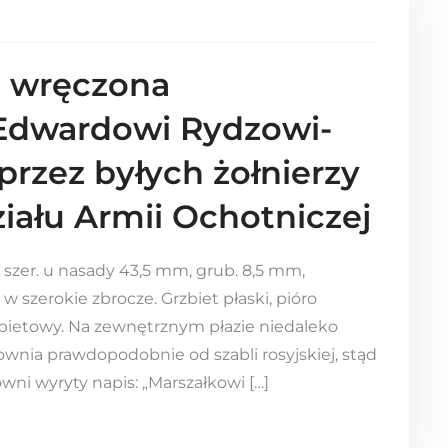
 wręczona
 Edwardowi Rydzowi-
przez byłych żołnierzy
iału Armii Ochotniczej
, szer. u nasady 43,5 mm, grub. 8,5 mm,
 szerokie zbrocze. Grzbiet płaski, pióro
zbietowy. Na zewnętrznym płazie niedaleko
ownia prawdopodobnie od szabli rosyjskiej, stąd
wni wyryty napis: „Marszałkowi […]