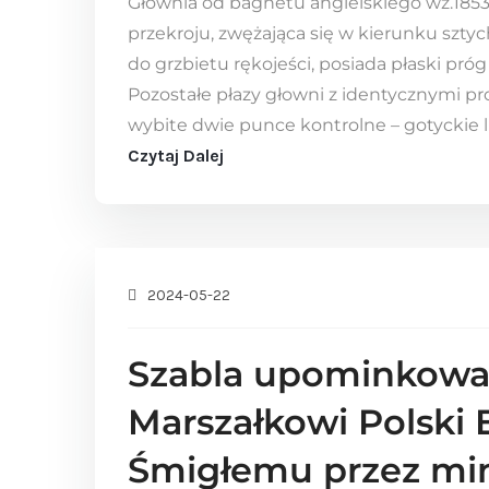
Głownia od bagnetu angielskiego wz.1853 
przekroju, zwężająca się w kierunku szty
do grzbietu rękojeści, posiada płaski pró
Pozostałe płazy głowni z identycznymi pr
wybite dwie punce kontrolne – gotyckie li
Czytaj Dalej
2024-05-22
Szabla upominkowa
Marszałkowi Polski
Śmigłemu przez min