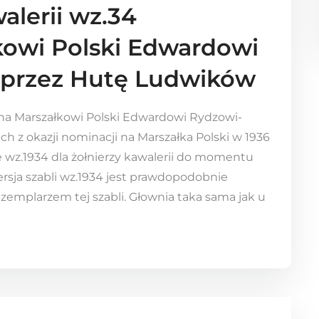
alerii wz.34
kowi Polski Edwardowi
przez Hutę Ludwików
zona Marszałkowi Polski Edwardowi Rydzowi-
 z okazji nominacji na Marszałka Polski w 1936
wz.1934 dla żołnierzy kawalerii do momentu
rsja szabli wz.1934 jest prawdopodobnie
emplarzem tej szabli. Głownia taka sama jak u