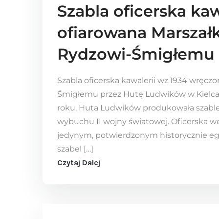
Szabla oficerska kaw
ofiarowana Marszał
Rydzowi-Śmigłemu 
Szabla oficerska kawalerii wz.1934 wręc
Śmigłemu przez Hutę Ludwików w Kielcach
roku. Huta Ludwików produkowała szable 
wybuchu II wojny światowej. Oficerska we
jedynym, potwierdzonym historycznie egz
szabel […]
Czytaj Dalej