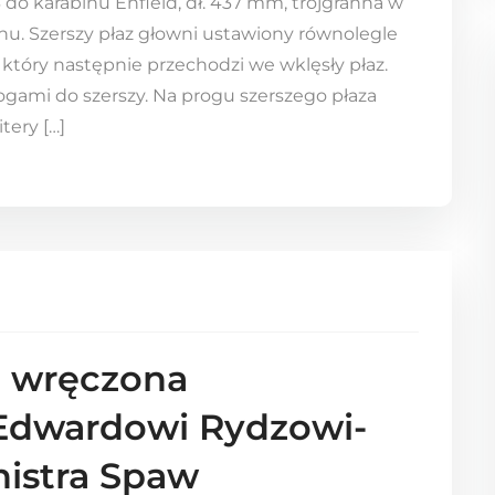
do karabinu Enfield, dł. 437 mm, trójgranna w
chu. Szerszy płaz głowni ustawiony równolegle
g który następnie przechodzi we wklęsły płaz.
ogami do szerszy. Na progu szerszego płaza
tery […]
 wręczona
 Edwardowi Rydzowi-
istra Spaw