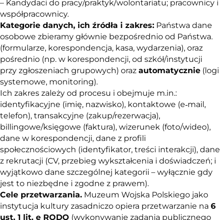
– Kandydaci do pracy/praktyk/wolontariatu; pracownicy i
współpracownicy.
Kategorie danych, ich źródła i zakres
:
Państwa dane
osobowe zbieramy głównie bezpośrednio od Państwa.
(formularze, korespondencja, kasa, wydarzenia), oraz
pośrednio (np. w korespondencji, od szkół/instytucji
przy zgłoszeniach grupowych) oraz
automatycznie
(logi
systemowe, monitoring).
Ich zakres zależy od procesu i obejmuje m.in.:
identyfikacyjne (imię, nazwisko), kontaktowe (e‑mail,
telefon), transakcyjne (zakup/rezerwacja),
billingowe/księgowe (faktura), wizerunek (foto/wideo),
dane w korespondencji, dane z profili
społecznościowych (identyfikator, treści interakcji), dane
z rekrutacji (CV, przebieg wykształcenia i doświadczeń; i
wyjątkowo dane szczególnej kategorii – wyłącznie gdy
jest to niezbędne i zgodne z prawem).
Cele przetwarzania.
Muzeum Wojska Polskiego jako
instytucja kultury zasadniczo opiera przetwarzanie na
6
ust. 1 lit. e RODO
(wykonywanie zadania publicznego