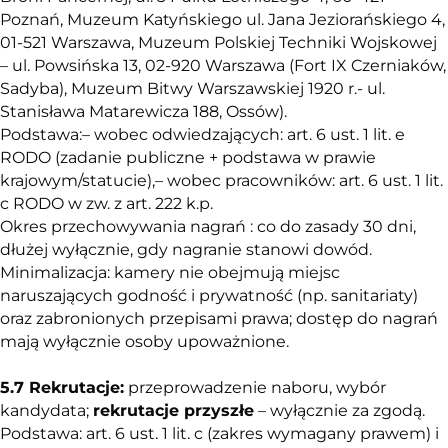
Poznań, Muzeum Katyńskiego ul. Jana Jeziorańskiego 4,
01-521 Warszawa, Muzeum Polskiej Techniki Wojskowej
– ul. Powsińska 13, 02-920 Warszawa (Fort IX Czerniaków,
Sadyba), Muzeum Bitwy Warszawskiej 1920 r.- ul.
Stanisława Matarewicza 188, Ossów).
Podstawa:– wobec odwiedzających: art. 6 ust. 1 lit. e
RODO (zadanie publiczne + podstawa w prawie
krajowym/statucie),– wobec pracowników: art. 6 ust. 1 lit.
c RODO w zw. z art. 222 k.p.
Okres przechowywania nagrań : co do zasady 30 dni,
dłużej wyłącznie, gdy nagranie stanowi dowód.
Minimalizacja: kamery nie obejmują miejsc
naruszających godność i prywatność (np. sanitariaty)
oraz zabronionych przepisami prawa; dostęp do nagrań
mają wyłącznie osoby upoważnione.
5.7 Rekrutacje:
przeprowadzenie naboru, wybór
kandydata;
rekrutacje przyszłe
– wyłącznie za zgodą.
Podstawa: art. 6 ust. 1 lit. c (zakres wymagany prawem) i