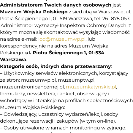
Administratorem Twoich danych osobowych
jest
Muzeum Wojska Polskiego
z siedzibą w Warszawie, ul.
Piotra Ściegiennego 1, 01-519 Warszawa, tel. 261 878 057.
Administrator wyznaczył Inspektora Ochrony Danych, z
którym można się skontaktować wysyłając wiadomość
na adres e-mail:
iod@muzeumwp.pl
, lub
korespondencyjnie na adres
Muzeum Wojska
Polskiego:
ul. Piotra Ściegiennego 1, 01-534
Warszawa
.
Kategorie osób, których dane przetwarzamy
:
– Użytkownicy serwisów elektronicznych, korzystający
ze stron: muzeumwp.pl, muzeumptw.pl,
muzeumbronipancernej.pl,
muzeumkatynskie.pl
,
formularzy, newslettera, i ankiet, obserwujący i
wchodzący w interakcje na profilach społecznościowych
Muzeum Wojska Polskiego:
– Odwiedzający, uczestnicy wydarzeń/lekcji, osoby
dokonujące rezerwacji i zakupów (w tym on‑line).
– Osoby utrwalone w ramach monitoringu wizyjnego.