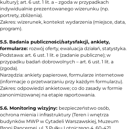
kultury); art. 6 ust. 1 lit. a – zgoda w przypadkach
indywidualnie prezentowanego wizerunku (np.
portrety, zbliżenia).
Zakres: wizerunek, kontekst wydarzenia (miejsce, data,
program).
5.5.
Badania publiczności/satysfakcji, ankiety,
formularze:
rozwój oferty, ewaluacja działań, statystyka.
Podstawa: art. 6 ust. 1 lit. e (zadanie publiczne); w
przypadku badań dobrowolnych – art. 6 ust. 1 lit. a
(zgoda).
Narzędzia: ankiety papierowe, formularze internetowe
(informacje o przetwarzaniu przy każdym formularzu).
Zakres: odpowiedzi ankietowe; co do zasady w formie
zanonimizowanej na etapie raportowania.
5.6.
Monitoring wizyjny:
bezpieczeństwo osób,
ochrona mienia i infrastruktury (Teren i wnętrza
budynków MWP w Cytadeli Warszawskiej, Muzeum
Broni Pancernej, ul. 3 Pułku Lotniczego 4, 60-421