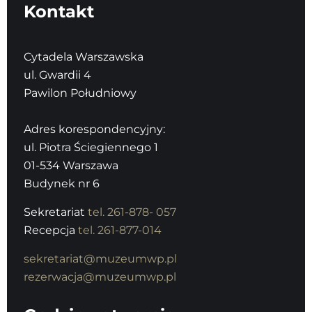
Kontakt
Cytadela Warszawska
ul. Gwardii 4
Pawilon Południowy
Adres korespondencyjny:
ul. Piotra Ściegiennego 1
01-534 Warszawa
Budynek nr 6
Sekretariat
tel. 261-878- 057
Recepcja
tel. 261-877-014
sekretariat@muzeumwp.pl
rezerwacja@muzeumwp.pl