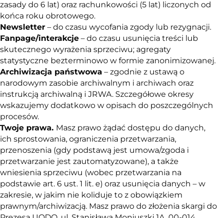
zasady do 6 lat) oraz rachunkowości (5 lat) liczonych od
końca roku obrotowego.
Newsletter
– do czasu wycofania zgody lub rezygnacji.
Fanpage/interakcje
– do czasu usunięcia treści lub
skutecznego wyrażenia sprzeciwu; agregaty
statystyczne bezterminowo w formie zanonimizowanej.
Archiwizacja państwowa
– zgodnie z ustawą o
narodowym zasobie archiwalnym i archiwach oraz
instrukcją archiwalną i JRWA. Szczegółowe okresy
wskazujemy dodatkowo w opisach do poszczególnych
procesów.
Twoje prawa.
Masz prawo żądać dostępu do danych,
ich sprostowania, ograniczenia przetwarzania,
przenoszenia (gdy podstawą jest umowa/zgoda i
przetwarzanie jest zautomatyzowane), a także
wniesienia sprzeciwu (wobec przetwarzania na
podstawie art. 6 ust. 1 lit. e) oraz usunięcia danych – w
zakresie, w jakim nie koliduje to z obowiązkiem
prawnym/archiwizacją. Masz prawo do złożenia skargi do
Prezesa UODO, ul. Stanisława Moniuszki 1A, 00-014