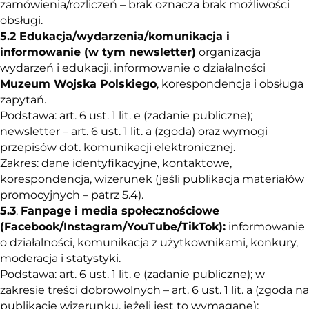
zamówienia/rozliczeń – brak oznacza brak możliwości
obsługi.
5.
2
Edukacja/wydarzenia/komunikacja i
informowanie (w tym newsletter)
organizacja
wydarzeń i edukacji, informowanie o działalności
Muzeum Wojska Polskiego
, korespondencja i obsługa
zapytań.
Podstawa: art. 6 ust. 1 lit. e (zadanie publiczne);
newsletter – art. 6 ust. 1 lit. a (zgoda) oraz wymogi
przepisów dot. komunikacji elektronicznej.
Zakres: dane identyfikacyjne, kontaktowe,
korespondencja, wizerunek (jeśli publikacja materiałów
promocyjnych – patrz 5.4).
5.
3
.
Fanpage i media społecznościowe
(Facebook/Instagram/YouTube/TikTok):
informowanie
o działalności, komunikacja z użytkownikami, konkury,
moderacja i statystyki.
Podstawa: art. 6 ust. 1 lit. e (zadanie publiczne); w
zakresie treści dobrowolnych – art. 6 ust. 1 lit. a (zgoda na
publikację wizerunku, jeżeli jest to wymagane);