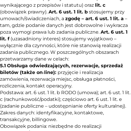
wynikającego z przepisów i statutu) oraz
lit. c
(obowiązek prawny).
Art. 6 ust. 1 lit. b
stosujemy przy
umowach/świadczeniach, a
zgodę – art. 6 ust. 1 lit. a
–
tam, gdzie podanie danych jest dobrowolne i wykracza
poza wymogi prawa lub zadania publiczne.
Art. 6 ust. 1
lit. f
(uzasadniony interes) stosujemy wyjątkowo –
wyłącznie dla czynności, które nie stanowią realizacji
zadania publicznego. W poszczególnych obszarach
przetwarzamy dane w celach:
5.
1
Obsługa odwiedzających, rezerwacje, sprzedaż
biletów (także on‑line):
przyjęcie i realizacja
zamówienia, rezerwacja miejsc, obsługa płatności,
rozliczenia, kontakt operacyjny.
Podstawa: art. 6 ust. 1 lit. b RODO (umowa); art. 6 ust. 1 lit.
c (rachunkowość/podatki); częściowo art. 6 ust. 1 lit. e
(zadanie publiczne – udostępnianie oferty kulturalnej).
Zakres danych: identyfikacyjne, kontaktowe,
transakcyjne, billingowe.
Obowiązek podania: niezbędne do realizacji