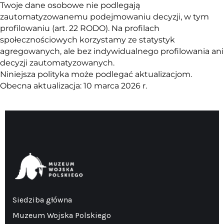
Twoje dane osobowe nie podlegają
zautomatyzowanemu podejmowaniu decyzji, w tym
profilowaniu (art. 22 RODO). Na profilach
społecznościowych korzystamy ze statystyk
agregowanych, ale bez indywidualnego profilowania ani
decyzji zautomatyzowanych.
Niniejsza polityka może podlegać aktualizacjom.
Obecna aktualizacja: 10 marca 2026 r.
Siedziba główna
Muzeum Wojska Polskiego