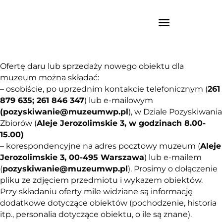
Ofertę daru lub sprzedaży nowego obiektu dla
muzeum można składać:
– osobiście, po uprzednim kontakcie telefonicznym (
261
879 635; 261 846 347
) lub e-mailowym
(pozyskiwanie@muzeumwp.pl
), w Dziale Pozyskiwania
Zbiorów (
Aleje Jerozolimskie 3, w godzinach 8.00-
15.00)
– korespondencyjne na adres pocztowy muzeum (
Aleje
Jerozolimskie 3, 00-495 Warszawa
) lub e-mailem
(
pozyskiwanie@muzeumwp.pl
). Prosimy o dołączenie
pliku ze zdjęciem przedmiotu i wykazem obiektów.
Przy składaniu oferty mile widziane są informację
dodatkowe dotyczące obiektów (pochodzenie, historia
itp., personalia dotyczące obiektu, o ile są znane).