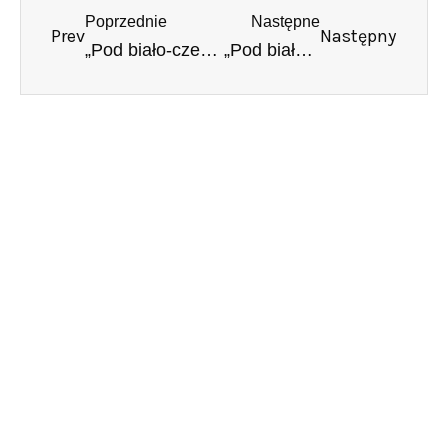
Poprzednie
Następne
Prev
Następny
„Pod biało-czerwoną” – obchody Dnia Flagi w Muzeum Wojska Polskiego
„Pod biało-czerwoną” – obchody Dnia Flagi Rzeczypospolitej Polskiej w Muzeum Wojska Polskiego