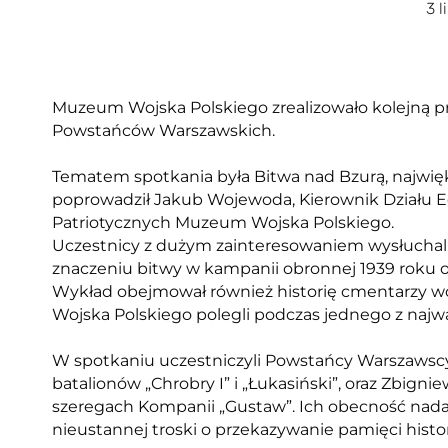
3 l
Muzeum Wojska Polskiego zrealizowało kolejną pr
Powstańców Warszawskich.
Tematem spotkania była Bitwa nad Bzurą, najwięk
poprowadził Jakub Wojewoda, Kierownik Działu Ed
Patriotycznych Muzeum Wojska Polskiego.
Uczestnicy z dużym zainteresowaniem wysłuchali
znaczeniu bitwy w kampanii obronnej 1939 roku 
Wykład obejmował również historię cmentarzy wo
Wojska Polskiego polegli podczas jednego z najwa
W spotkaniu uczestniczyli Powstańcy Warszawscy,
batalionów „Chrobry I” i „Łukasiński”, oraz Zbign
szeregach Kompanii „Gustaw”. Ich obecność nada
nieustannej troski o przekazywanie pamięci hist