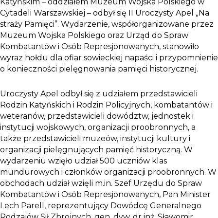
Katyńskim – oddziałem Muzeum Wojska Polskiego w
Cytadeli Warszawskiej – odbył się II Uroczysty Apel „Na
straży Pamięci”. Wydarzenie, współorganizowane przez
Muzeum Wojska Polskiego oraz Urząd do Spraw
Kombatantów i Osób Represjonowanych, stanowiło
wyraz hołdu dla ofiar sowieckiej napaści i przypomnienie
o konieczności pielęgnowania pamięci historycznej.
Uroczysty Apel odbył się z udziałem przedstawicieli
Rodzin Katyńskich i Rodzin Policyjnych, kombatantów i
weteranów, przedstawicieli dowództw, jednostek i
instytucji wojskowych, organizacji proobronnych, a
także przedstawicieli muzeów, instytucji kultury i
organizacji pielęgnujących pamięć historyczną. W
wydarzeniu wzięło udział 500 uczniów klas
mundurowych i członków organizacji proobronnych. W
obchodach udział wzięli m.in. Szef Urzędu do Spraw
Kombatantów i Osób Represjonowanych, Pan Minister
Lech Parell, reprezentujący Dowódcę Generalnego
Rodzajów Sił Zbrojnych, gen. dyw. dr inż. Sławomir