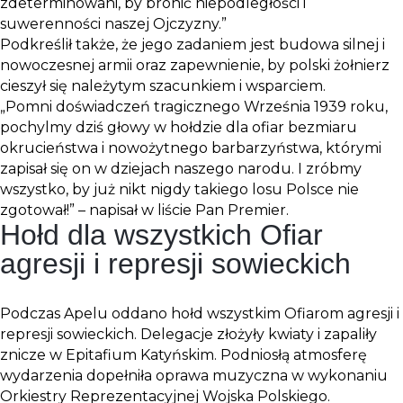
zdeterminowani, by bronić niepodległości i
suwerenności naszej Ojczyzny.”
Podkreślił także, że jego zadaniem jest budowa silnej i
nowoczesnej armii oraz zapewnienie, by polski żołnierz
cieszył się należytym szacunkiem i wsparciem.
„Pomni doświadczeń tragicznego Września 1939 roku,
pochylmy dziś głowy w hołdzie dla ofiar bezmiaru
okrucieństwa i nowożytnego barbarzyństwa, którymi
zapisał się on w dziejach naszego narodu. I zróbmy
wszystko, by już nikt nigdy takiego losu Polsce nie
zgotował!” – napisał w liście Pan Premier.
Hołd dla wszystkich Ofiar
agresji i represji sowieckich
Podczas Apelu oddano hołd wszystkim Ofiarom agresji i
represji sowieckich. Delegacje złożyły kwiaty i zapaliły
znicze w Epitafium Katyńskim. Podniosłą atmosferę
wydarzenia dopełniła oprawa muzyczna w wykonaniu
Orkiestry Reprezentacyjnej Wojska Polskiego.