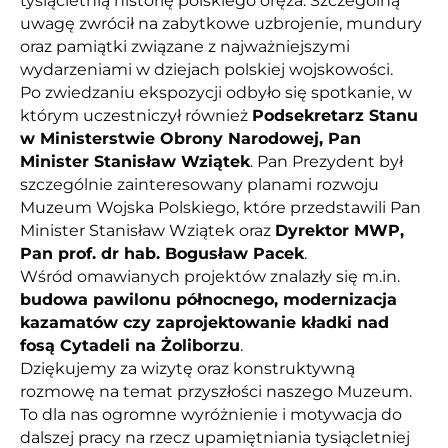
tysiącletnią historię polskiego oręża. Szczególną
uwagę zwrócił na zabytkowe uzbrojenie, mundury
oraz pamiątki związane z najważniejszymi
wydarzeniami w dziejach polskiej wojskowości.
Po zwiedzaniu ekspozycji odbyło się spotkanie, w
którym uczestniczył również
Podsekretarz Stanu
w Ministerstwie Obrony Narodowej, Pan
Minister Stanisław Wziątek
. Pan Prezydent był
szczególnie zainteresowany planami rozwoju
Muzeum Wojska Polskiego, które przedstawili Pan
Minister Stanisław Wziątek oraz
Dyrektor MWP,
Pan prof. dr hab. Bogusław Pacek
.
Wśród omawianych projektów znalazły się m.in.
budowa pawilonu północnego, modernizacja
kazamatów czy zaprojektowanie kładki nad
fosą Cytadeli na Żoliborzu
.
Dziękujemy za wizytę oraz konstruktywną
rozmowę na temat przyszłości naszego Muzeum.
To dla nas ogromne wyróżnienie i motywacja do
dalszej pracy na rzecz upamiętniania tysiącletniej