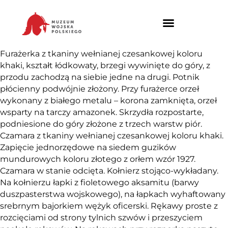
Furażerka z tkaniny wełnianej czesankowej koloru
khaki, kształt łódkowaty, brzegi wywinięte do góry, z
przodu zachodzą na siebie jedne na drugi. Potnik
płócienny podwójnie złożony. Przy furażerce orzeł
wykonany z białego metalu – korona zamknięta, orzeł
wsparty na tarczy amazonek. Skrzydła rozpostarte,
podniesione do góry złożone z trzech warstw piór.
Czamara z tkaniny wełnianej czesankowej koloru khaki.
Zapięcie jednorzędowe na siedem guzików
mundurowych koloru złotego z orłem wzór 1927.
Czamara w stanie odcięta. Kołnierz stojąco-wykładany.
Na kołnierzu łapki z fioletowego aksamitu (barwy
duszpasterstwa wojskowego), na łapkach wyhaftowany
srebrnym bajorkiem wężyk oficerski. Rękawy proste z
rozcięciami od strony tylnich szwów i przeszyciem