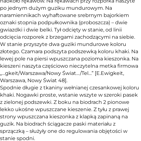
naokoło rękawów. Na rękawach przy rozporka naszyte
po jednym dużym guziku mundurowym. Na
naramiennikach wyhaftowane srebrnym bajorkiem
oznaki stopnia podpułkownika (proboszcza) – dwie
gwiazdki i dwie belki. Tył odcięty w stanie, od linii
odcięcia rozporek z brzegami zachodzącymi na siebie.
W stanie przyszyte dwa guziki mundurowe koloru
złotego. Czamara podszyta podszewką koloru khaki. Na
lewej pole na piersi wpuszczana pozioma kieszonka. Na
kieszeni naszyta częściowo nieczytelna metka firmowa
„…gkeit/Warszawa/Nowy Świat…/Tel…” [E.Ewigkeit,
Warszawa, Nowy Świat 48].
Spodnie długie z tkaniny wełnianej czesankowej koloru
khaki. Nogawki proste, wstanie wszyte w szeroki pasek
z zielonej podszewki. Z boku na biodrach 2 pionowe
lekko ukośne wpuszczane kieszenie. Z tyłu z prawej
strony wpuszczana kieszonka z klapką zapinaną na
guzik. Na biodrach ściągacze paski materiału z
sprzączką – służyły one do regulowania objętości w
stanie spodni.