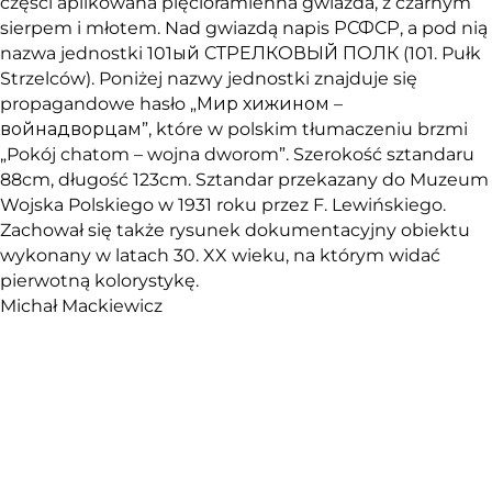
części aplikowana pięcioramienna gwiazda, z czarnym
sierpem i młotem. Nad gwiazdą napis РСФСР, a pod nią
nazwa jednostki 101ый СТРЕЛКОВЫЙ ПОЛК (101. Pułk
Strzelców). Poniżej nazwy jednostki znajduje się
propagandowe hasło „Мир хижином –
войнадворцам”, które w polskim tłumaczeniu brzmi
„Pokój chatom – wojna dworom”. Szerokość sztandaru
88cm, długość 123cm. Sztandar przekazany do Muzeum
Wojska Polskiego w 1931 roku przez F. Lewińskiego.
Zachował się także rysunek dokumentacyjny obiektu
wykonany w latach 30. XX wieku, na którym widać
pierwotną kolorystykę.
Michał Mackiewicz