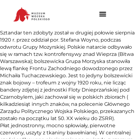
Sztandar ten zdobyty został w drugiej połowie sierpnia
1920 r. przez oddział por. Stefana Woyno, podczas
odwrotu Grupy Mozyrskiej. Polskie natarcie odbywało
się w ramach tzw. kontrofensywy znad Wieprza (Bitwa
Warszawska); bolszewicka Grupa Morzyska stanowiła
lewą flankę Frontu Zachodniego dowodzonego przez
Michaiła Tuchaczewskiego. Jest to jedyny bolszewicki
znak bojowy – trofeum z wojny 1920 roku, nie licząc
bandery zdjętej z jednostki Floty Dnieprzańskiej pod
Czarnobylem, jaki zachował się w polskich zbiorach (
kilkadziesiąt innych znaków, na polecenie Głównego
Zarządu Politycznego Wojska Polskiego, przekazanych
zostało na początku lat 50. XX wieku do ZSRR).
Płat jednostronny, mocno spłowiały, pierwotne
czerwony, uszyty z tkaniny bawełnianej. W centralnej