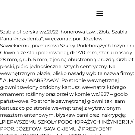
Szabla oficerska wz.21/22, honorowa tzw. „Złota Szabla
Pana Prezydenta”, wręczona ppor. Józefowi
Sawickiemu, prymusowi Szkoły Podchorążych Inżynierii
Głownia ze stali polerowanej, dł. 770 mm, szer. u nasady
28 mm, grub. 5 mm, z jedną obustronną bruzdą. Grzbiet
płaski, pióro jednosieczne, sztych centryczny. Na
wewnętrznym płazie, blisko nasady wybita nazwa firmy:
” A. MANN / WARSZAWA”. Po stronie wewnętrznej
głowni trawiony ozdobny kartusz, wewnątrz którego
ornament roślinny oraz orzeł w kornie wz.1927 – godło
państwowe. Po stronie zewnętrznej głowni taki sam
kartusz co po stronie wewnętrznej z wytrawionym
masztem antenowym, błyskawicami oraz inskrypcją:
„PIERWSZEMU SZKOŁY PODCHORĄŻYCH INŻYNIERJI //
PPOR. JÓZEFOWI SAWICKIEMU // PREZYDENT