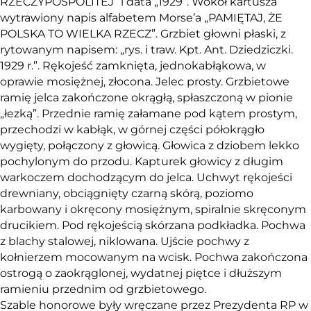
RZECZYPOSPOLITEJ” i data „1929”. Wokół kartusza
wytrawiony napis alfabetem Morse’a „PAMIĘTAJ, ŻE
POLSKA TO WIELKA RZECZ”. Grzbiet głowni płaski, z
rytowanym napisem: „rys. i traw. Kpt. Ant. Dziedziczki.
1929 r.”. Rękojeść zamknięta, jednokabłąkowa, w
oprawie mosiężnej, złocona. Jelec prosty. Grzbietowe
ramię jelca zakończone okrągłą, spłaszczoną w pionie
„łezką”. Przednie ramię załamane pod kątem prostym,
przechodzi w kabłąk, w górnej części półokrągło
wygięty, połączony z głowicą. Głowica z dziobem lekko
pochylonym do przodu. Kapturek głowicy z długim
warkoczem dochodzącym do jelca. Uchwyt rękojeści
drewniany, obciągnięty czarną skórą, poziomo
karbowany i okręcony mosiężnym, spiralnie skręconym
drucikiem. Pod rękojeścią skórzana podkładka. Pochwa
z blachy stalowej, niklowana. Ujście pochwy z
kołnierzem mocowanym na wcisk. Pochwa zakończona
ostrogą o zaokrąglonej, wydatnej piętce i dłuższym
ramieniu przednim od grzbietowego.
Szable honorowe były wręczane przez Prezydenta RP w