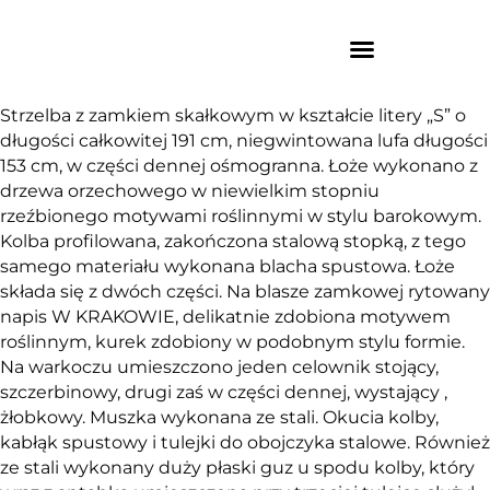
Strzelba z zamkiem skałkowym w kształcie litery „S” o
długości całkowitej 191 cm, niegwintowana lufa długości
153 cm, w części dennej ośmogranna. Łoże wykonano z
drzewa orzechowego w niewielkim stopniu
rzeźbionego motywami roślinnymi w stylu barokowym.
Kolba profilowana, zakończona stalową stopką, z tego
samego materiału wykonana blacha spustowa. Łoże
składa się z dwóch części. Na blasze zamkowej rytowany
napis W KRAKOWIE, delikatnie zdobiona motywem
roślinnym, kurek zdobiony w podobnym stylu formie.
Na warkoczu umieszczono jeden celownik stojący,
szczerbinowy, drugi zaś w części dennej, wystający ,
żłobkowy. Muszka wykonana ze stali. Okucia kolby,
kabłąk spustowy i tulejki do obojczyka stalowe. Również
ze stali wykonany duży płaski guz u spodu kolby, który