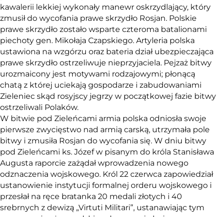
kawalerii lekkiej wykonały manewr oskrzydlający, który
zmusił do wycofania prawe skrzydło Rosjan. Polskie
prawe skrzydło zostało wsparte czteroma batalionami
piechoty gen. Mikołaja Czapskiego. Artyleria polska
ustawiona na wzgórzu oraz bateria dział ubezpieczająca
prawe skrzydło ostrzeliwuje nieprzyjaciela. Pejzaż bitwy
urozmaicony jest motywami rodzajowymi; płonącą
chatą z której uciekają gospodarze i zabudowaniami
Zieleniec skąd rosyjscy jegrzy w początkowej fazie bitwy
ostrzeliwali Polaków.
W bitwie pod Zieleńcami armia polska odniosła swoje
pierwsze zwycięstwo nad armią carską, utrzymała pole
bitwy i zmusiła Rosjan do wycofania się. W dniu bitwy
pod Zieleńcami ks. Józef w pisanym do króla Stanisława
Augusta raporcie zażądał wprowadzenia nowego
odznaczenia wojskowego. Król 22 czerwca zapowiedział
ustanowienie instytucji formalnej orderu wojskowego i
przesłał na ręce bratanka 20 medali złotych i 40
srebrnych z dewizą „Virtuti Militari”, ustanawiając tym