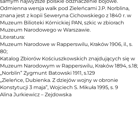
samym najwyższe polskie odznaczenie bojowe.
Odmienna wersja walk pod Zieleńcami J.P. Norblina,
znana jest z kopii Seweryna Cichowskiego z 1840 r. w
Muzeum Bilioteki Kórnickiej PAN, szkic w zbiorach
Muzeum Narodowego w Warszawie.
Literatura:
Muzeum Narodowe w Rapperswilu, Kraków 1906, il., s.
80;
Katalog Zbiorów Kościuszkowskich znajdujących się w
Muzeum Narodowym w Rapperswilu, Kraków 1894, s.18;
„Norblin” Zygmunt Batowski 1911, s.129
„Zieleńce, Dubienka. Z dziejów wojny w obronie
Konstytucji 3 maja”, Wojciech S. Mikuła 1995, s. 9
Alina Jurkiewicz – Zejdowska