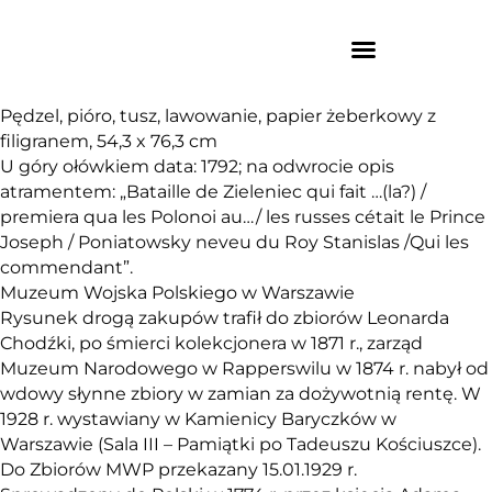
Pędzel, pióro, tusz, lawowanie, papier żeberkowy z
filigranem, 54,3 x 76,3 cm
U góry ołówkiem data: 1792; na odwrocie opis
atramentem: „Bataille de Zieleniec qui fait …(la?) /
premiera qua les Polonoi au…/ les russes cétait le Prince
Joseph / Poniatowsky neveu du Roy Stanislas /Qui les
commendant”.
Muzeum Wojska Polskiego w Warszawie
Rysunek drogą zakupów trafił do zbiorów Leonarda
Chodźki, po śmierci kolekcjonera w 1871 r., zarząd
Muzeum Narodowego w Rapperswilu w 1874 r. nabył od
wdowy słynne zbiory w zamian za dożywotnią rentę. W
1928 r. wystawiany w Kamienicy Baryczków w
Warszawie (Sala III – Pamiątki po Tadeuszu Kościuszce).
Do Zbiorów MWP przekazany 15.01.1929 r.