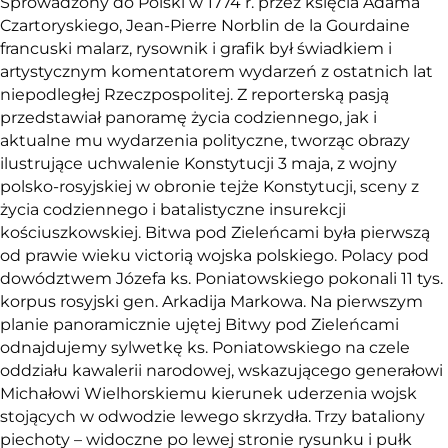
Sprowadzony do Polski w 1774 r. przez księcia Adama
Czartoryskiego, Jean-Pierre Norblin de la Gourdaine
francuski malarz, rysownik i grafik był świadkiem i
artystycznym komentatorem wydarzeń z ostatnich lat
niepodległej Rzeczpospolitej. Z reporterską pasją
przedstawiał panoramę życia codziennego, jak i
aktualne mu wydarzenia polityczne, tworząc obrazy
ilustrujące uchwalenie Konstytucji 3 maja, z wojny
polsko-rosyjskiej w obronie tejże Konstytucji, sceny z
życia codziennego i batalistyczne insurekcji
kościuszkowskiej. Bitwa pod Zieleńcami była pierwszą
od prawie wieku victorią wojska polskiego. Polacy pod
dowództwem Józefa ks. Poniatowskiego pokonali 11 tys.
korpus rosyjski gen. Arkadija Markowa. Na pierwszym
planie panoramicznie ujętej Bitwy pod Zieleńcami
odnajdujemy sylwetkę ks. Poniatowskiego na czele
oddziału kawalerii narodowej, wskazującego generałowi
Michałowi Wielhorskiemu kierunek uderzenia wojsk
stojących w odwodzie lewego skrzydła. Trzy bataliony
piechoty – widoczne po lewej stronie rysunku i pułk