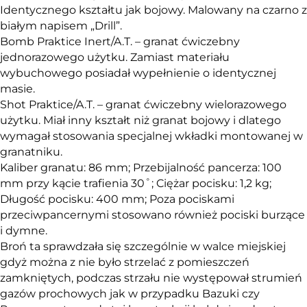
Identycznego kształtu jak bojowy. Malowany na czarno z
białym napisem „Drill”.
Bomb Praktice Inert/A.T. – granat ćwiczebny
jednorazowego użytku. Zamiast materiału
wybuchowego posiadał wypełnienie o identycznej
masie.
Shot Praktice/A.T. – granat ćwiczebny wielorazowego
użytku. Miał inny kształt niż granat bojowy i dlatego
wymagał stosowania specjalnej wkładki montowanej w
granatniku.
Kaliber granatu: 86 mm; Przebijalność pancerza: 100
mm przy kącie trafienia 30˚; Ciężar pocisku: 1,2 kg;
Długość pocisku: 400 mm; Poza pociskami
przeciwpancernymi stosowano również pociski burzące
i dymne.
Broń ta sprawdzała się szczególnie w walce miejskiej
gdyż można z nie było strzelać z pomieszczeń
zamkniętych, podczas strzału nie występował strumień
gazów prochowych jak w przypadku Bazuki czy