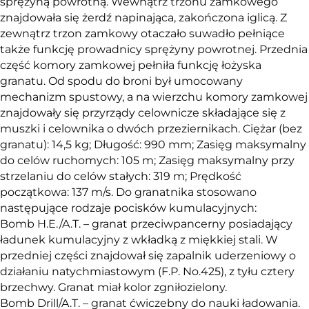
sprężyną powrotną. Wewnątrz trzonu zamkowego
znajdowała się żerdź napinająca, zakończona iglicą. Z
zewnątrz trzon zamkowy otaczało suwadło pełniące
także funkcję prowadnicy sprężyny powrotnej. Przednia
część komory zamkowej pełniła funkcję łożyska
granatu. Od spodu do broni był umocowany
mechanizm spustowy, a na wierzchu komory zamkowej
znajdowały się przyrządy celownicze składające się z
muszki i celownika o dwóch przeziernikach. Ciężar (bez
granatu): 14,5 kg; Długość: 990 mm; Zasięg maksymalny
do celów ruchomych: 105 m; Zasięg maksymalny przy
strzelaniu do celów stałych: 319 m; Prędkość
początkowa: 137 m/s. Do granatnika stosowano
następujące rodzaje pocisków kumulacyjnych:
Bomb H.E./A.T. – granat przeciwpancerny posiadający
ładunek kumulacyjny z wkładką z miękkiej stali. W
przedniej części znajdował się zapalnik uderzeniowy o
działaniu natychmiastowym (F.P. No.425), z tyłu cztery
brzechwy. Granat miał kolor zgniłozielony.
Bomb Drill/A.T. – granat ćwiczebny do nauki ładowania.