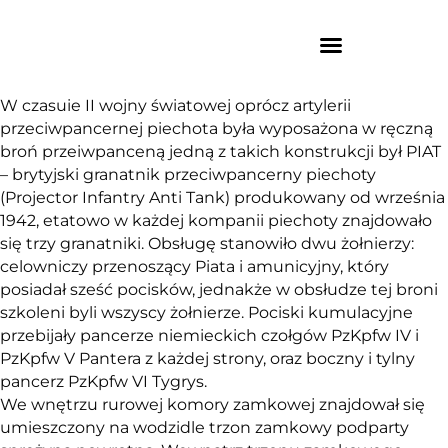
W czasuie II wojny światowej oprócz artylerii
przeciwpancernej piechota była wyposażona w ręczną
broń przeiwpanceną jedną z takich konstrukcji był PIAT
– brytyjski granatnik przeciwpancerny piechoty
(Projector Infantry Anti Tank) produkowany od września
1942, etatowo w każdej kompanii piechoty znajdowało
się trzy granatniki. Obsługę stanowiło dwu żołnierzy:
celowniczy przenoszący Piata i amunicyjny, który
posiadał sześć pocisków, jednakże w obsłudze tej broni
szkoleni byli wszyscy żołnierze. Pociski kumulacyjne
przebijały pancerze niemieckich czołgów PzKpfw IV i
PzKpfw V Pantera z każdej strony, oraz boczny i tylny
pancerz PzKpfw VI Tygrys.
We wnętrzu rurowej komory zamkowej znajdował się
umieszczony na wodzidle trzon zamkowy podparty