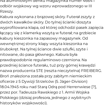
Na aluminiowym denku magazynka numer 4664 i
odbiór wojskowy wg wzoru wprowadzonego w III
Rzeszy.
Kabura wykonana z brązowej skóry. Futerał zszyty z
dwóch kawałków skóry. Do tylnej ścianki doszyta
wyprofilowana klapa, od której odchodzi pasek zapięcia
łączący się z klamerką wszytą w futerał; na grzbiecie
kabury kieszonka na zapasowy magazynek. Od
wewnętrznej strony klapy wszyta kieszonka na
śrubokręt. Na tylnej ściance dwie szlufki, szyte i
nitowane, do pasa głównego. Kabura była
prawdopodobnie regulaminowo czerniona. Na
przedniej ściance futerału, tuż przy górnej krawędzi
nazwa producenta STE (reszta nieczytelna) FREIBERG.
Broń znaleziona została przy zabitym niemieckim
oficerze z 5 Dywizji Strzelców (5. Jäger-Division)
18.04.1945 roku nad Starą Odrą pod Herrenwiese [?],
przez por. Tadeusza Rawskiego z 1. Armii Wojska
Polskiego (dzisiaj profesora, jednego z wybitnych
historyków wojskowości).