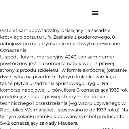
Pistolet samopowtarzalny, działający na zasadzie
krótkiego odrzutu lufy. Zasilanie z pudełkowego, 8
nabojowego magazynka; okładki chwytu drewniane.
Oznaczenia:
U spodu lufy numer seryjny 4243; ten sam numer
powtórzony jest na komorze nabojowej – z prawej
strony, z przodu szkieletu i w formie skróconej (ostatnie
dwie cyfry) na przednim i tylnym kolanku zamka, a
także płytce urządzenia spustowego i ryglu. Na
komorze nabojowej, u góry, litera G oznaczająca 1935 rok
produkcji, z boku, z prawej strony znaki odbioru
technicznego i przestrzelania (wg wzoru używanego w
Republice Weimarskiej – stosowano je do 1937 roku). Na
tylnym kolanku zamka kodowany symbol producenta –
S/42 oznaczający zakłady Mausera.