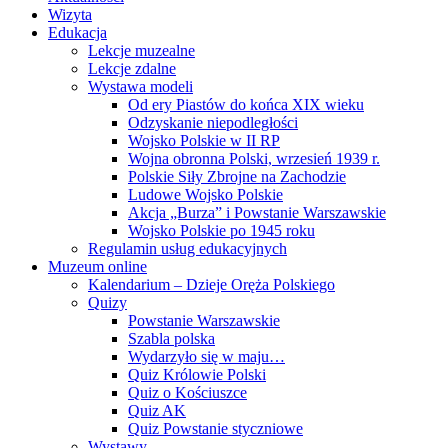
Wizyta
Edukacja
Lekcje muzealne
Lekcje zdalne
Wystawa modeli
Od ery Piastów do końca XIX wieku
Odzyskanie niepodległości
Wojsko Polskie w II RP
Wojna obronna Polski, wrzesień 1939 r.
Polskie Siły Zbrojne na Zachodzie
Ludowe Wojsko Polskie
Akcja „Burza” i Powstanie Warszawskie
Wojsko Polskie po 1945 roku
Regulamin usług edukacyjnych
Muzeum online
Kalendarium – Dzieje Oręża Polskiego
Quizy
Powstanie Warszawskie
Szabla polska
Wydarzyło się w maju…
Quiz Królowie Polski
Quiz o Kościuszce
Quiz AK
Quiz Powstanie styczniowe
Wystawy