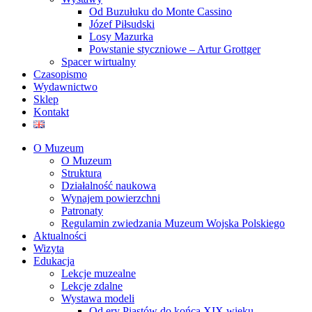
Od Buzułuku do Monte Cassino
Józef Piłsudski
Losy Mazurka
Powstanie styczniowe – Artur Grottger
Spacer wirtualny
Czasopismo
Wydawnictwo
Sklep
Kontakt
O Muzeum
O Muzeum
Struktura
Działalność naukowa
Wynajem powierzchni
Patronaty
Regulamin zwiedzania Muzeum Wojska Polskiego
Aktualności
Wizyta
Edukacja
Lekcje muzealne
Lekcje zdalne
Wystawa modeli
Od ery Piastów do końca XIX wieku