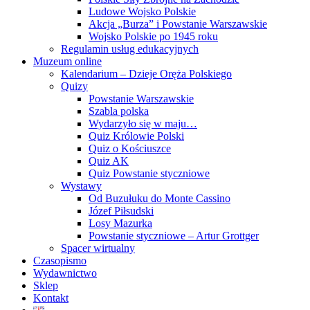
Ludowe Wojsko Polskie
Akcja „Burza” i Powstanie Warszawskie
Wojsko Polskie po 1945 roku
Regulamin usług edukacyjnych
Muzeum online
Kalendarium – Dzieje Oręża Polskiego
Quizy
Powstanie Warszawskie
Szabla polska
Wydarzyło się w maju…
Quiz Królowie Polski
Quiz o Kościuszce
Quiz AK
Quiz Powstanie styczniowe
Wystawy
Od Buzułuku do Monte Cassino
Józef Piłsudski
Losy Mazurka
Powstanie styczniowe – Artur Grottger
Spacer wirtualny
Czasopismo
Wydawnictwo
Sklep
Kontakt