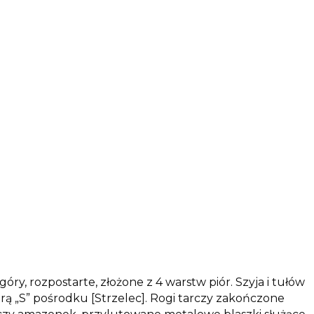
y, rozpostarte, złożone z 4 warstw piór. Szyja i tułów
rą „S” pośrodku [Strzelec]. Rogi tarczy zakończone