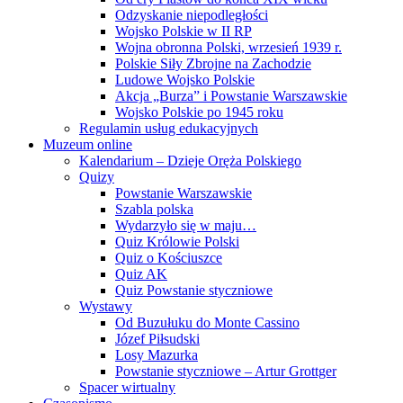
Odzyskanie niepodległości
Wojsko Polskie w II RP
Wojna obronna Polski, wrzesień 1939 r.
Polskie Siły Zbrojne na Zachodzie
Ludowe Wojsko Polskie
Akcja „Burza” i Powstanie Warszawskie
Wojsko Polskie po 1945 roku
Regulamin usług edukacyjnych
Muzeum online
Kalendarium – Dzieje Oręża Polskiego
Quizy
Powstanie Warszawskie
Szabla polska
Wydarzyło się w maju…
Quiz Królowie Polski
Quiz o Kościuszce
Quiz AK
Quiz Powstanie styczniowe
Wystawy
Od Buzułuku do Monte Cassino
Józef Piłsudski
Losy Mazurka
Powstanie styczniowe – Artur Grottger
Spacer wirtualny