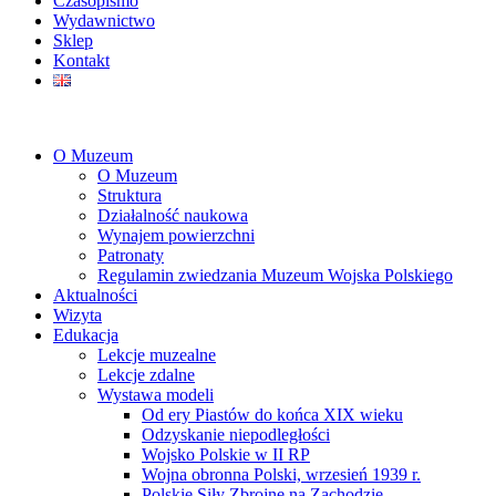
Czasopismo
Wydawnictwo
Sklep
Kontakt
O Muzeum
O Muzeum
Struktura
Działalność naukowa
Wynajem powierzchni
Patronaty
Regulamin zwiedzania Muzeum Wojska Polskiego
Aktualności
Wizyta
Edukacja
Lekcje muzealne
Lekcje zdalne
Wystawa modeli
Od ery Piastów do końca XIX wieku
Odzyskanie niepodległości
Wojsko Polskie w II RP
Wojna obronna Polski, wrzesień 1939 r.
Polskie Siły Zbrojne na Zachodzie