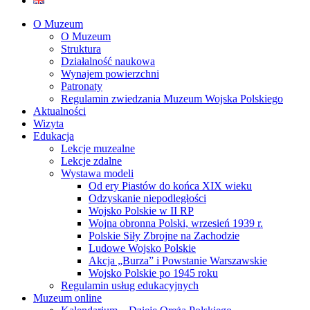
O Muzeum
O Muzeum
Struktura
Działalność naukowa
Wynajem powierzchni
Patronaty
Regulamin zwiedzania Muzeum Wojska Polskiego
Aktualności
Wizyta
Edukacja
Lekcje muzealne
Lekcje zdalne
Wystawa modeli
Od ery Piastów do końca XIX wieku
Odzyskanie niepodległości
Wojsko Polskie w II RP
Wojna obronna Polski, wrzesień 1939 r.
Polskie Siły Zbrojne na Zachodzie
Ludowe Wojsko Polskie
Akcja „Burza” i Powstanie Warszawskie
Wojsko Polskie po 1945 roku
Regulamin usług edukacyjnych
Muzeum online