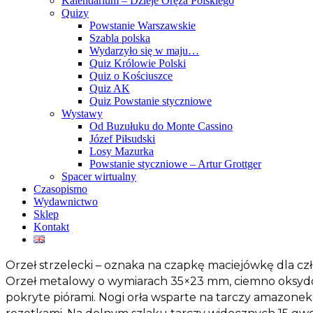
Kalendarium – Dzieje Oręża Polskiego
Quizy
Powstanie Warszawskie
Szabla polska
Wydarzyło się w maju…
Quiz Królowie Polski
Quiz o Kościuszce
Quiz AK
Quiz Powstanie styczniowe
Wystawy
Od Buzułuku do Monte Cassino
Józef Piłsudski
Losy Mazurka
Powstanie styczniowe – Artur Grottger
Spacer wirtualny
Czasopismo
Wydawnictwo
Sklep
Kontakt
Orzeł strzelecki – oznaka na czapkę maciejówkę dla c
Orzeł metalowy o wymiarach 35×23 mm, ciemno oksydowan
pokryte piórami. Nogi orła wsparte na tarczy amazonek