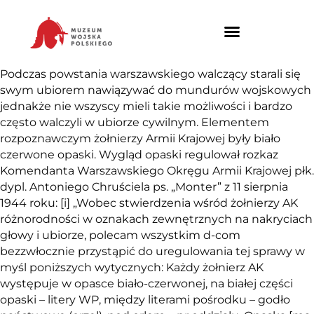
Podczas powstania warszawskiego walczący starali się
swym ubiorem nawiązywać do mundurów wojskowych
jednakże nie wszyscy mieli takie możliwości i bardzo
często walczyli w ubiorze cywilnym. Elementem
rozpoznawczym żołnierzy Armii Krajowej były biało
czerwone opaski. Wygląd opaski regulował rozkaz
Komendanta Warszawskiego Okręgu Armii Krajowej płk.
dypl. Antoniego Chruściela ps. „Monter” z 11 sierpnia
1944 roku: [i] „Wobec stwierdzenia wśród żołnierzy AK
różnorodności w oznakach zewnętrznych na nakryciach
głowy i ubiorze, polecam wszystkim d-com
bezzwłocznie przystąpić do uregulowania tej sprawy w
myśl poniższych wytycznych: Każdy żołnierz AK
występuje w opasce biało-czerwonej, na białej części
opaski – litery WP, między literami pośrodku – godło