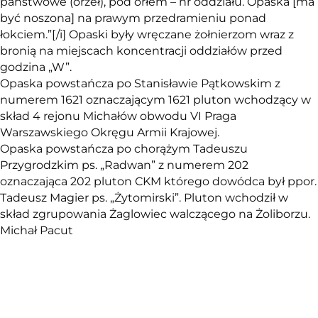
państwowe (orzeł), pod orłem – nr oddziału. Opaska [ma
być noszona] na prawym przedramieniu ponad
łokciem.”[/i] Opaski były wręczane żołnierzom wraz z
bronią na miejscach koncentracji oddziałów przed
godzina „W”.
Opaska powstańcza po Stanisławie Pątkowskim z
numerem 1621 oznaczającym 1621 pluton wchodzący w
skład 4 rejonu Michałów obwodu VI Praga
Warszawskiego Okręgu Armii Krajowej.
Opaska powstańcza po chorążym Tadeuszu
Przygrodzkim ps. „Radwan” z numerem 202
oznaczająca 202 pluton CKM którego dowódca był ppor.
Tadeusz Magier ps. „Żytomirski”. Pluton wchodził w
skład zgrupowania Żaglowiec walczącego na Żoliborzu.
Michał Pacut