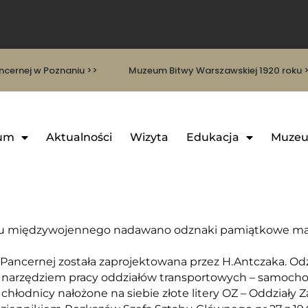
cernej w Poznaniu >>
Muzeum Bitwy Warszawskiej 1920 roku 
um
Aktualności
Wizyta
Edukacja
Muzeu
esu międzywojennego nadawano odznaki pamiątkowe mają
Pancernej została zaprojektowana przez H.Antczaka. Od
ym narzędziem pracy oddziałów transportowych – samo
łodnicy nałożone na siebie złote litery OZ – Oddziały Z