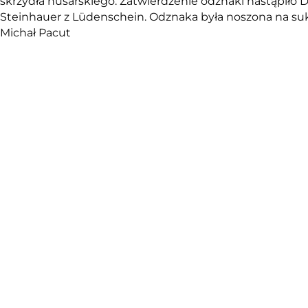
skrzydła husarskiego. Zatwierdzenie odznaki nastąpiło
Steinhauer z Lüdenschein. Odznaka była noszona na su
Michał Pacut