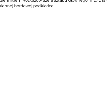
 Dziennikiem Rozkazów Szefa Sztabu Głównego nr 27 z 1
kiennej bordowej podkładce.