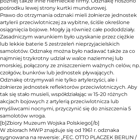
później także inne niemieckie firmy. Odznakę noszono
pośrodku lewej strony kurtki mundurowej.
Prawo do otrzymania odznaki mieli żołnierze jednostek
artylerii przeciwlotniczej za wybitne, ściśle określone
osiągnięcia bojowe. Mogły ją również całe pododdziały.
Zasadniczym warunkiem było uzyskanie przez ciężkie
lub lekkie baterie 5 zestrzeleń nieprzyjacielskich
samolotów. Odznakę można było nadawać także za co
najmniej trzykrotny udział w walce naziemnej lub
morskiej, połączony ze zniszczeniem ważnych celów, np.
czołgów, bunkrów lub jednostek pływających.
Odznakę otrzymywali nie tylko artylerzyści, ale i
żołnierze jednostek reflektorów przeciwlotniczych. Aby
tak się stało musieli, współdziałając w 15-20 różnych
akcjach bojowych z artylerią przeciwlotnicza lub
myśliwcami nocnymi, przyczynić się do zniszczenia 5
samolotów wroga.
[b]Zbiory Muzeum Wojska Polskiego[/b]
W zbiorach MWP znajduje się od 1961 r. odznaka
sygnowana na rewersie: „FEC. OTTO PLACZEK BERLIN /