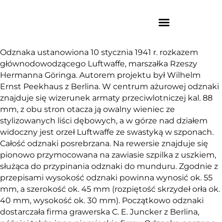
Odznaka ustanowiona 10 stycznia 1941 r. rozkazem
głównodowodzącego Luftwaffe, marszałka Rzeszy
Hermanna Göringa. Autorem projektu był Wilhelm
Ernst Peekhaus z Berlina. W centrum ażurowej odznaki
znajduje się wizerunek armaty przeciwlotniczej kal. 88
mm, z obu stron otacza ją owalny wieniec ze
stylizowanych liści dębowych, a w górze nad działem
widoczny jest orzeł Luftwaffe ze swastyką w szponach.
Całość odznaki posrebrzana. Na rewersie znajduje się
pionowo przymocowana na zawiasie szpilka z uszkiem,
służąca do przypinania odznaki do munduru. Zgodnie z
przepisami wysokość odznaki powinna wynosić ok. 55
mm, a szerokość ok. 45 mm (rozpiętość skrzydeł orła ok.
40 mm, wysokość ok. 30 mm). Początkowo odznaki
dostarczała firma grawerska C. E. Juncker z Berlina,