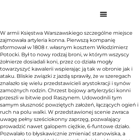
W armii Księstwa Warszawskiego szczególne miejsce
zajmowała artyleria konna. Pierwszą kompanię
sformował w 1808 r. własnym kosztem Włodzimierz
Potocki. Był to nowy rodzaj broni, w którym wszyscy
żołnierze dosiadali koni, przez co działa mogły
towarzyszyć kawalerii wspierając ją tak w obronie jak i
ataku. Bliskie związki z jazdą sprawiły, że w szeregach
znalazło się wielu przedstawicieli arystokracji i synów
zamożnych rodzin. Chrzest bojowy artylerzyści konni
przeszli w bitwie pod Raszynem. Udowodnili tym
samym słuszność powziętych założeń, łączących ogień i
ruch na polu walki. W przedstawionej scenie zwraca
uwagę pełny sześciokonny zaprzęg, pozwalający
prowadzić nawet galopem ciężkie, 6-funtowe działo.
Pozwalało to błyskawicznie zmieniać stanowiska, a