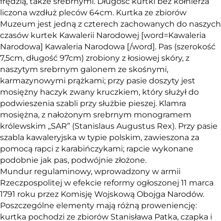
frędzlą, także srebrnymi. Długość kurtki bez kołnierza
liczona wzdłuż pleców 64cm. Kurtka ze zbiorów
Muzeum jest jedną z czterech zachowanych do naszych
czasów kurtek Kawalerii Narodowej [word=Kawaleria
Narodowa] Kawaleria Narodowa [/word]. Pas (szerokość
7,5cm, długość 97cm) zrobiony z łosiowej skóry, z
naszytym srebrnym galonem ze skośnymi,
karmazynowymi prążkami; przy pasie doszyty jest
mosiężny haczyk zwany kruczkiem, który służył do
podwieszenia szabli przy służbie pieszej. Klamra
mosiężna, z nałożonym srebrnym monogramem
królewskim „SAR” (Stanislaus Augustus Rex). Przy pasie
szabla kawaleryjska w typie polskim, zawieszona za
pomocą rapci z karabińczykami; rapcie wykonane
podobnie jak pas, podwójnie złożone.
Mundur regulaminowy, wprowadzony w armii
Rzeczpospolitej w efekcie reformy ogłoszonej 11 marca
1791 roku przez Komisję Wojskową Obojga Narodów.
Poszczególne elementy mają różną proweniencję:
kurtka pochodzi ze zbiorów Stanisława Patka, czapka i