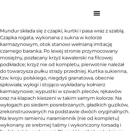
Mundur składa się z czapki, kurtki i pasa wraz z szablą.
Czapka rogata, wykonana z sukna w kolorze
karmazynowym, otok stanowi wełnianą imitację
czarnego baranka. Po lewej stronie przymocowany
mosiężny, pozłacany krzyż kawalerski na filcowej
podkładce; krzyż nie od kompletu, pierwotnie należał
do towarzysza pułku straży przedniej. Kurtka sukienna,
tzw. kroju polskiego, niegdyś granatowa, obecnie
spłowiała; wyłogi i stojąco-wykładany kołnierz
karmazynowe; wypustki w szwach pleców, rękawów
oraz na klapach kieszeni w takim samym kolorze. Na
wyłogach po siedem posrebrzanych, gładkich guzików,
zrekonstruowanych na podstawie dwóch oryginalnych.
Na lewym ramieniu naramiennik (nie od kompletu)
wykonany ze srebrnej taśmy i wykończony torsadą i