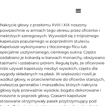
Nakrycie głowy z przełomu XVIII i XIX noszony
powszechnie w armiach tego okresu przez oficerów i
niektórych szeregowych. Wywodził się z trójrożnego
kapelusza popularnego w poprzednim stuleciu.
Kapelusze wykonywano z tłoczonego filcu lub
specjalnie usztywnianego, cienkiego sukna. Często
ozdabiano je kokardą w barwach monarchy, obszywano
taśmami i ozdabiano piórem. Regułą było, że oficerowie
niżsi używali kapeluszy niezbyt wysokich, często dla
wygody składanych na płask. W większości nosili je
wzdłuż głowy, w przeciwieństwie do oficerów starszych,
zwłaszcza generałów i marszałków, których nakrycia
głowy były przeważnie wysokie, bogato dekorowane i
noszone w poprzek głowy. Czasami kapelusze
stosowane otrzymywały pasek przytrzymujący pod