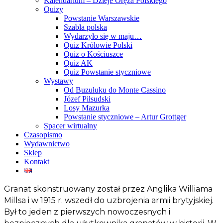
Kalendarium – Dzieje Oręża Polskiego
Quizy
Powstanie Warszawskie
Szabla polska
Wydarzyło się w maju…
Quiz Królowie Polski
Quiz o Kościuszce
Quiz AK
Quiz Powstanie styczniowe
Wystawy
Od Buzułuku do Monte Cassino
Józef Piłsudski
Losy Mazurka
Powstanie styczniowe – Artur Grottger
Spacer wirtualny
Czasopismo
Wydawnictwo
Sklep
Kontakt
Granat skonstruowany został przez Anglika Williama
Millsa i w 1915 r. wszedł do uzbrojenia armii brytyjskiej.
Był to jeden z pierwszych nowoczesnych i