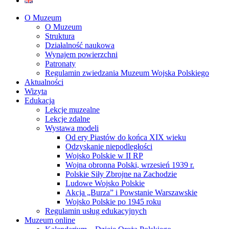
O Muzeum
O Muzeum
Struktura
Działalność naukowa
Wynajem powierzchni
Patronaty
Regulamin zwiedzania Muzeum Wojska Polskiego
Aktualności
Wizyta
Edukacja
Lekcje muzealne
Lekcje zdalne
Wystawa modeli
Od ery Piastów do końca XIX wieku
Odzyskanie niepodległości
Wojsko Polskie w II RP
Wojna obronna Polski, wrzesień 1939 r.
Polskie Siły Zbrojne na Zachodzie
Ludowe Wojsko Polskie
Akcja „Burza” i Powstanie Warszawskie
Wojsko Polskie po 1945 roku
Regulamin usług edukacyjnych
Muzeum online