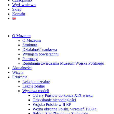
Czasopismo
Wydawnictwo
Sklep
Kontakt
O Muzeum
O Muzeum
Struktura
Działalność naukowa
Wynajem powierzchni
Patronaty
Regulamin zwiedzania Muzeum Wojska Polskiego
Aktualności
Wizyta
Edukacja
Lekcje muzealne
Lekcje zdalne
Wystawa modeli
Od ery Piastów do końca XIX wieku
Odzyskanie niepodległości
Wojsko Polskie w II RP
Wojna obronna Polski, wrzesień 1939 r.
Polskie Siły Zbrojne na Zachodzie