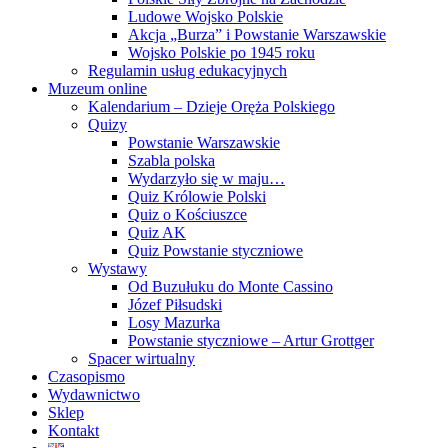
Ludowe Wojsko Polskie
Akcja „Burza” i Powstanie Warszawskie
Wojsko Polskie po 1945 roku
Regulamin usług edukacyjnych
Muzeum online
Kalendarium – Dzieje Oręża Polskiego
Quizy
Powstanie Warszawskie
Szabla polska
Wydarzyło się w maju…
Quiz Królowie Polski
Quiz o Kościuszce
Quiz AK
Quiz Powstanie styczniowe
Wystawy
Od Buzułuku do Monte Cassino
Józef Piłsudski
Losy Mazurka
Powstanie styczniowe – Artur Grottger
Spacer wirtualny
Czasopismo
Wydawnictwo
Sklep
Kontakt