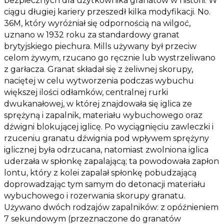
bezpiecznych dla użytkownika granatów w historii. W
ciągu długiej kariery przeszedł kilka modyfikacji. No.
36M, który wyróżniał się odpornością na wilgoć,
uznano w 1932 roku za standardowy granat
brytyjskiego piechura. Mills używany był przeciw
celom żywym, rzucano go ręcznie lub wystrzeliwano
z garłacza. Granat składał się z żeliwnej skorupy,
naciętej w celu wytworzenia podczas wybuchu
większej ilości odłamków, centralnej rurki
dwukanałowej, w której znajdowała się iglica ze
sprężyną i zapalnik, materiału wybuchowego oraz
dźwigni blokującej iglicę. Po wyciągnięciu zawleczki i
rzuceniu granatu dźwignia pod wpływem sprężyny
iglicznej była odrzucana, natomiast zwolniona iglica
uderzała w spłonkę zapalającą; ta powodowała zapłon
lontu, który z kolei zapalał spłonkę pobudzającą
doprowadzając tym samym do detonacji materiału
wybuchowego i rozerwania skorupy granatu.
Używano dwóch rodzajów zapalników: z opóźnieniem
7 sekundowym (przeznaczone do granatów