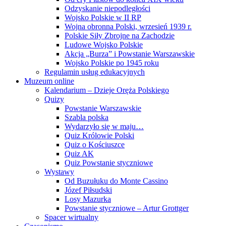
Odzyskanie niepodległości
Wojsko Polskie w II RP
Wojna obronna Polski, wrzesień 1939 r.
Polskie Siły Zbrojne na Zachodzie
Ludowe Wojsko Polskie
Akcja „Burza” i Powstanie Warszawskie
Wojsko Polskie po 1945 roku
Regulamin usług edukacyjnych
Muzeum online
Kalendarium – Dzieje Oręża Polskiego
Quizy
Powstanie Warszawskie
Szabla polska
Wydarzyło się w maju…
Quiz Królowie Polski
Quiz o Kościuszce
Quiz AK
Quiz Powstanie styczniowe
Wystawy
Od Buzułuku do Monte Cassino
Józef Piłsudski
Losy Mazurka
Powstanie styczniowe – Artur Grottger
Spacer wirtualny