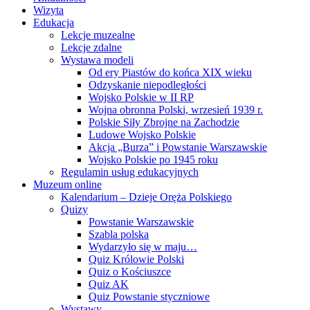
Wizyta
Edukacja
Lekcje muzealne
Lekcje zdalne
Wystawa modeli
Od ery Piastów do końca XIX wieku
Odzyskanie niepodległości
Wojsko Polskie w II RP
Wojna obronna Polski, wrzesień 1939 r.
Polskie Siły Zbrojne na Zachodzie
Ludowe Wojsko Polskie
Akcja „Burza” i Powstanie Warszawskie
Wojsko Polskie po 1945 roku
Regulamin usług edukacyjnych
Muzeum online
Kalendarium – Dzieje Oręża Polskiego
Quizy
Powstanie Warszawskie
Szabla polska
Wydarzyło się w maju…
Quiz Królowie Polski
Quiz o Kościuszce
Quiz AK
Quiz Powstanie styczniowe
Wystawy