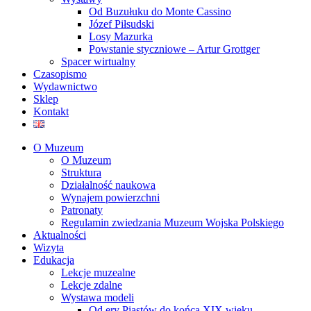
Od Buzułuku do Monte Cassino
Józef Piłsudski
Losy Mazurka
Powstanie styczniowe – Artur Grottger
Spacer wirtualny
Czasopismo
Wydawnictwo
Sklep
Kontakt
O Muzeum
O Muzeum
Struktura
Działalność naukowa
Wynajem powierzchni
Patronaty
Regulamin zwiedzania Muzeum Wojska Polskiego
Aktualności
Wizyta
Edukacja
Lekcje muzealne
Lekcje zdalne
Wystawa modeli
Od ery Piastów do końca XIX wieku