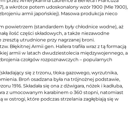
ym przez Amerykanina Laurence’a Beneta i Francuza
897), a wkrótce potem udoskonalony wzór 1900 (Mle 1900),
zbrojeniu armii japońskiej). Masowa produkcja nieco
 powietrzem (standardem były chłodnice wodne), aż
małą ilość części składowych, a także niezawodne
 zresztą utrudnione przy nagrzanej broni.
 Błękitnej Armii gen. Hallera trafiła wraz z tą formacją
lskiej armii w latach dwudziestolecia międzywojennego, a
zbrojenia czołgów rozpoznawczych – popularnych
adający się z trzonu, tłoka gazowego, wyrzutnika,
omienia. Broń osadzana była na trójnożnej podstawie,
oru 1916. Składała się ona z dźwigara, nóżek i kadłuba,
igara z umocowanym karabinem o 360 stopni, natomiast
w ostrogi, które podczas strzelania zagłębiają się w