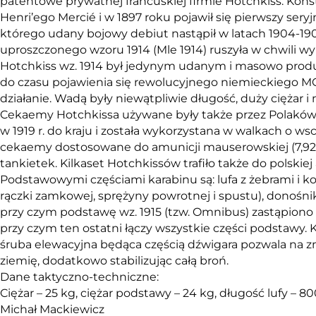
patentowe prywatnej francuskiej firmie Hotchkiss. Ko
Henri’ego Mercié i w 1897 roku pojawił się pierwszy ser
którego udany bojowy debiut nastąpił w latach 1904-190
uproszczonego wzoru 1914 (Mle 1914) ruszyła w chwili w
Hotchkiss wz. 1914 był jedynym udanym i masowo pr
do czasu pojawienia się rewolucyjnego niemieckiego MG 3
działanie. Wadą były niewątpliwie długość, duży ciężar 
Cekaemy Hotchkissa używane były także przez Polaków. Bro
w 1919 r. do kraju i została wykorzystana w walkach o w
cekaemy dostosowane do amunicji mauserowskiej (7,92
tankietek. Kilkaset Hotchkissów trafiło także do polskie
Podstawowymi częściami karabinu są: lufa z żebrami i 
rączki zamkowej, sprężyny powrotnej i spustu), donośni
przy czym podstawę wz. 1915 (tzw. Omnibus) zastąpiono w 
przy czym ten ostatni łączy wszystkie części podstawy
śruba elewacyjna będąca częścią dźwigara pozwala na zmi
ziemię, dodatkowo stabilizując całą broń.
Dane taktyczno-techniczne:
Ciężar – 25 kg, ciężar podstawy – 24 kg, długość lufy – 
Michał Mackiewicz