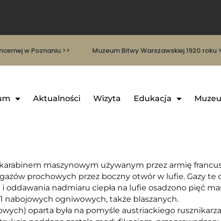
cernej w Poznaniu >>
Muzeum Bitwy Warszawskiej 1920 roku 
um
Aktualności
Wizyta
Edukacja
Muzeu
m karabinem maszynowym używanym przez armię francus
zów prochowych przez boczny otwór w lufie. Gazy te dz
 oddawania nadmiaru ciepła na lufie osadzono pięć mas
51 nabojowych ogniwowych, także blaszanych.
ych) oparta była na pomyśle austriackiego rusznikarza 