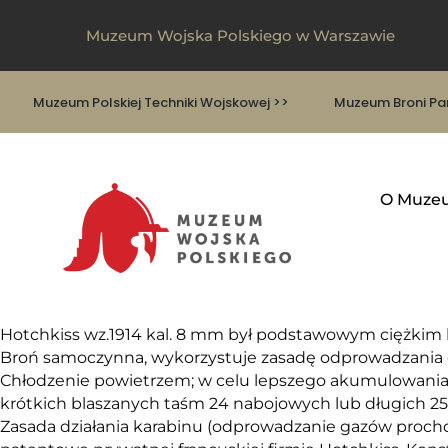
Muzeum Wojska Polskiego w Warszawie
Muzeum Polskiej Techniki Wojskowej >>
Muzeum Broni Pan
O Muze
Hotchkiss wz.1914 kal. 8 mm był podstawowym ciężki
Broń samoczynna, wykorzystuje zasadę odprowadzania ga
Chłodzenie powietrzem; w celu lepszego akumulowania i
krótkich blaszanych taśm 24 nabojowych lub długich 2
Zasada działania karabinu (odprowadzanie gazów prochow