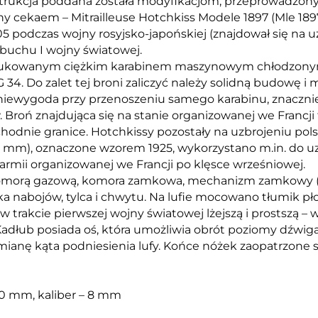
nstrukcja poddana została modyfikacjom, przeprowadzon
yjny cekaem – Mitrailleuse Hotchkiss Modele 1897 (Mle 1
5 podczas wojny rosyjsko-japońskiej (znajdował się na u
ybuchu I wojny światowej.
odukowanym ciężkim karabinem maszynowym chłodzonym
4. Do zalet tej broni zaliczyć należy solidną budowę i 
i niewygoda przy przenoszeniu samego karabinu, znacznie
ń znajdująca się na stanie organizowanej we Francji tzw.
schodnie granice. Hotchkissy pozostały na uzbrojeniu po
 mm), oznaczone wzorem 1925, wykorzystano m.in. do u
j armii organizowanej we Francji po klęsce wrześniowej.
komorą gazową, komora zamkowa, mechanizm zamkowy (skł
ka nabojów, tylca i chwytu. Na lufie mocowano tłumik pł
trakcie pierwszej wojny światowej lżejszą i prostszą – wz
. Kadłub posiada oś, która umożliwia obrót poziomy dźw
anę kąta podniesienia lufy. Końce nóżek zaopatrzone są 
800 mm, kaliber – 8 mm