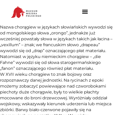
Nazwa chorągiew w językach słowiańskich wywodzi się
od mongolskiego słowa „orongo”, jednakże już
wcześniej powstały słowa w językach takich jak łacina –
„vexillum” – znak; we francuskim słowo „drapeau”
wywodzi się od „drap” oznaczającego płat materiału.
Natomiast w języku niemieckim chorągiew – „die
Fahne” wywodzi się od słowa starogermańskiego
„fanon” oznaczającego również płat materiału.
W XVII wieku chorągiew to znak bojowy oraz
rozpoznawczy danej jednostki. Na rycinach z epoki
możemy zobaczyć powiewające nad czworobokami
piechoty duże chorągwie, były to wielkie płachty
mocowane do broni drzewcowej. Wyróżniały oddział
wojskowy, wskazywały kierunek uderzenia lub miejsca
zbiórki. Barwy biało-czerwone pojawiły się na