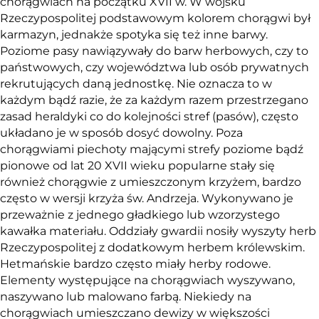
chorągwiach na początku XVII w. W wojsku
Rzeczypospolitej podstawowym kolorem chorągwi był
karmazyn, jednakże spotyka się też inne barwy.
Poziome pasy nawiązywały do barw herbowych, czy to
państwowych, czy województwa lub osób prywatnych
rekrutujących daną jednostkę. Nie oznacza to w
każdym bądź razie, że za każdym razem przestrzegano
zasad heraldyki co do kolejności stref (pasów), często
układano je w sposób dosyć dowolny. Poza
chorągwiami piechoty mającymi strefy poziome bądź
pionowe od lat 20 XVII wieku popularne stały się
również chorągwie z umieszczonym krzyżem, bardzo
często w wersji krzyża św. Andrzeja. Wykonywano je
przeważnie z jednego gładkiego lub wzorzystego
kawałka materiału. Oddziały gwardii nosiły wyszyty herb
Rzeczypospolitej z dodatkowym herbem królewskim.
Hetmańskie bardzo często miały herby rodowe.
Elementy występujące na chorągwiach wyszywano,
naszywano lub malowano farbą. Niekiedy na
chorągwiach umieszczano dewizy w większości