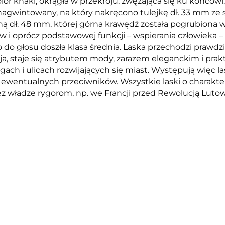
r khaki, okrągła w przekroju, zwężająca się ku końcowi
 nagwintowany, na który nakręcono tulejkę dł. 33 mm ze 
ną dł. 48 mm, której górna krawędź została pogrubiona
i oprócz podstawowej funkcji – wspierania człowieka – sp
o do głosu doszła klasa średnia. Laska przechodzi prawdzi
cja, staje się atrybutem mody, zarazem eleganckim i prak
ulicach rozwijających się miast. Występują więc laski sz
ć ewentualnych przeciwników. Wszystkie laski o charakte
ez władze rygorom, np. we Francji przed Rewolucją Luto