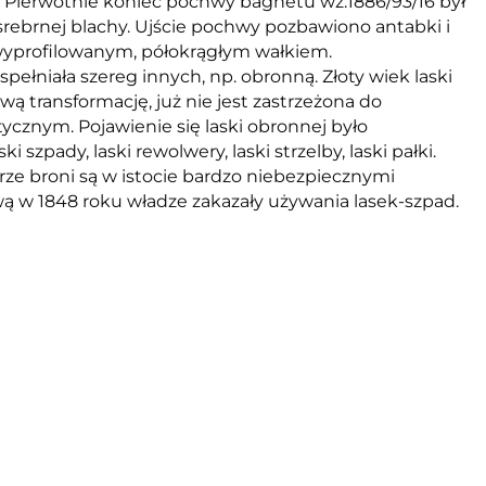
. Pierwotnie koniec pochwy bagnetu wz.1886/93/16 był
srebrnej blachy. Ujście pochwy pozbawiono antabki i
 wyprofilowanym, półokrągłym wałkiem.
ełniała szereg innych, np. obronną. Złoty wiek laski
wą transformację, już nie jest zastrzeżona do
tycznym. Pojawienie się laski obronnej było
pady, laski rewolwery, laski strzelby, laski pałki.
rze broni są w istocie bardzo niebezpiecznymi
wą w 1848 roku władze zakazały używania lasek-szpad.