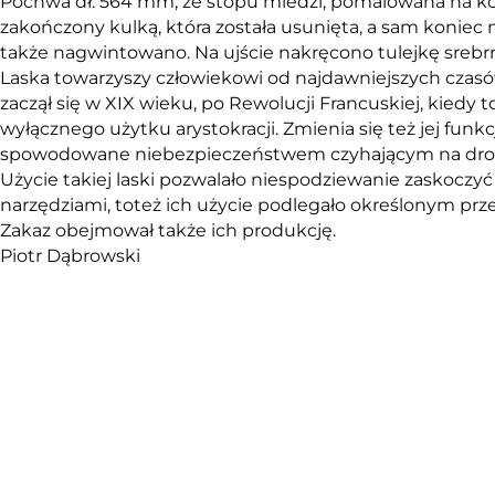
Pochwa dł. 564 mm, ze stopu miedzi, pomalowana na kolo
zakończony kulką, która została usunięta, a sam koniec
także nagwintowano. Na ujście nakręcono tulejkę srebr
Laska towarzyszy człowiekowi od najdawniejszych czasów 
zaczął się w XIX wieku, po Rewolucji Francuskiej, kiedy t
wyłącznego użytku arystokracji. Zmienia się też jej funk
spowodowane niebezpieczeństwem czyhającym na drogach i 
Użycie takiej laski pozwalało niespodziewanie zaskoczy
narzędziami, toteż ich użycie podlegało określonym prz
Zakaz obejmował także ich produkcję.
Piotr Dąbrowski