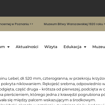
cernej w Poznaniu >>
Muzeum Bitwy Warszawskiej 1920 roku 
um
Aktualności
Wizyta
Edukacja
Muzeu
nu Lebel, dł. 520 mm, czterogranna, w przekroju krzyżowa
 pokryta niklowaniem. Rękojeść srebrna, odpowiednio wyp
dgięta, część druga – krótsza od pierwszej, podcięta w d
ona pierścieniem, którego jedna z krawędzi pogrubiona 
dowała się między palcem wskazującym a środkowym.