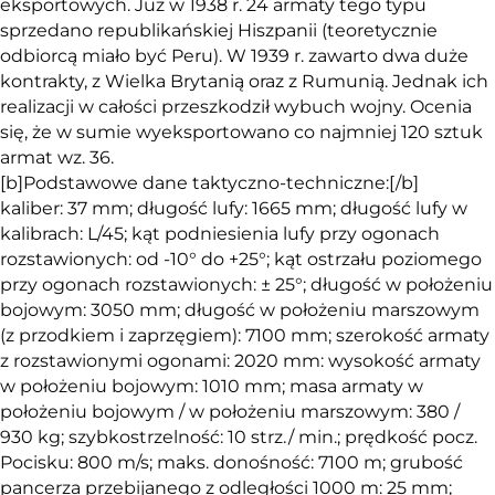
eksportowych. Już w 1938 r. 24 armaty tego typu
sprzedano republikańskiej Hiszpanii (teoretycznie
odbiorcą miało być Peru). W 1939 r. zawarto dwa duże
kontrakty, z Wielka Brytanią oraz z Rumunią. Jednak ich
realizacji w całości przeszkodził wybuch wojny. Ocenia
się, że w sumie wyeksportowano co najmniej 120 sztuk
armat wz. 36.
[b]Podstawowe dane taktyczno-techniczne:[/b]
kaliber: 37 mm; długość lufy: 1665 mm; długość lufy w
kalibrach: L/45; kąt podniesienia lufy przy ogonach
rozstawionych: od -10° do +25°; kąt ostrzału poziomego
przy ogonach rozstawionych: ± 25°; długość w położeniu
bojowym: 3050 mm; długość w położeniu marszowym
(z przodkiem i zaprzęgiem): 7100 mm; szerokość armaty
z rozstawionymi ogonami: 2020 mm: wysokość armaty
w położeniu bojowym: 1010 mm; masa armaty w
położeniu bojowym / w położeniu marszowym: 380 /
930 kg; szybkostrzelność: 10 strz./ min.; prędkość pocz.
Pocisku: 800 m/s; maks. donośność: 7100 m; grubość
pancerza przebijanego z odległości 1000 m: 25 mm;