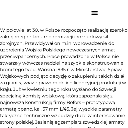
W połowie lat 30. w Polsce rozpoczęto realizację szeroko
zakrojonego planu modernizacji i rozbudowy sił
zbrojnych. Przewidywał on m.in. wprowadzenie do
uzbrojenia Wojska Polskiego nowoczesnych armat
przeciwpancernych. Prace prowadzone w Polsce nie
stwarzały wówczas nadziei na szybkie skonstruowanie
broni tego typu. Wiosną 1935 r. w Ministerstwie Spraw
Wojskowych podjęto decyzję o zakupieniu takich dział
za granicą wraz z prawem do ich licencyjnej produkcji w
kraju. Już w kwietniu tego roku wysłano do Szwecji
specjalną komisję wojskową, która zapoznała się z
najnowszą konstrukcją firmy Bofors – prototypową
armatą ppanc. kal. 37 mm L/45. Jej wysokie parametry
taktyczno-techniczne wzbudziły duże zainteresowanie
strony polskiej. Jesienią egzemplarz szwedzkiej armaty