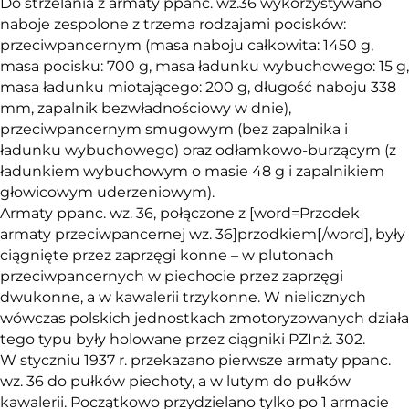
Do strzelania z armaty ppanc. wz.36 wykorzystywano
naboje zespolone z trzema rodzajami pocisków:
przeciwpancernym (masa naboju całkowita: 1450 g,
masa pocisku: 700 g, masa ładunku wybuchowego: 15 g,
masa ładunku miotającego: 200 g, długość naboju 338
mm, zapalnik bezwładnościowy w dnie),
przeciwpancernym smugowym (bez zapalnika i
ładunku wybuchowego) oraz odłamkowo-burzącym (z
ładunkiem wybuchowym o masie 48 g i zapalnikiem
głowicowym uderzeniowym).
Armaty ppanc. wz. 36, połączone z [word=Przodek
armaty przeciwpancernej wz. 36]przodkiem[/word], były
ciągnięte przez zaprzęgi konne – w plutonach
przeciwpancernych w piechocie przez zaprzęgi
dwukonne, a w kawalerii trzykonne. W nielicznych
wówczas polskich jednostkach zmotoryzowanych działa
tego typu były holowane przez ciągniki PZInż. 302.
W styczniu 1937 r. przekazano pierwsze armaty ppanc.
wz. 36 do pułków piechoty, a w lutym do pułków
kawalerii. Początkowo przydzielano tylko po 1 armacie