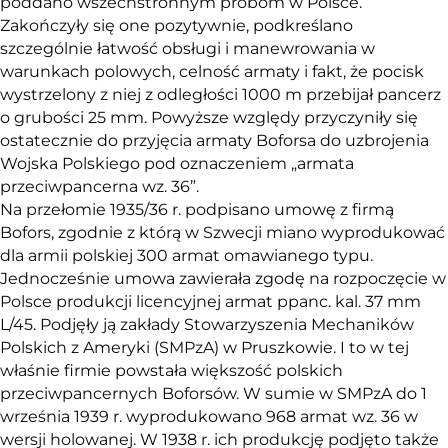
poddano wszechstronnym próbom w Polsce.
Zakończyły się one pozytywnie, podkreślano
szczególnie łatwość obsługi i manewrowania w
warunkach polowych, celność armaty i fakt, że pocisk
wystrzelony z niej z odległości 1000 m przebijał pancerz
o grubości 25 mm. Powyższe względy przyczyniły się
ostatecznie do przyjęcia armaty Boforsa do uzbrojenia
Wojska Polskiego pod oznaczeniem „armata
przeciwpancerna wz. 36”.
Na przełomie 1935/36 r. podpisano umowę z firmą
Bofors, zgodnie z którą w Szwecji miano wyprodukować
dla armii polskiej 300 armat omawianego typu.
Jednocześnie umowa zawierała zgodę na rozpoczęcie w
Polsce produkcji licencyjnej armat ppanc. kal. 37 mm
L/45. Podjęły ją zakłady Stowarzyszenia Mechaników
Polskich z Ameryki (SMPzA) w Pruszkowie. I to w tej
właśnie firmie powstała większość polskich
przeciwpancernych Boforsów. W sumie w SMPzA do 1
września 1939 r. wyprodukowano 968 armat wz. 36 w
wersji holowanej. W 1938 r. ich produkcję podjęto także