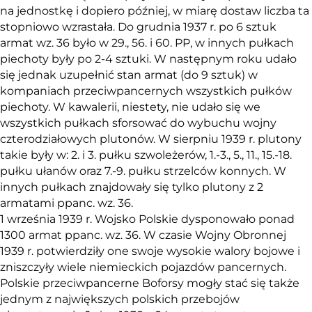
na jednostkę i dopiero później, w miarę dostaw liczba ta
stopniowo wzrastała. Do grudnia 1937 r. po 6 sztuk
armat wz. 36 było w 29., 56. i 60. PP, w innych pułkach
piechoty były po 2-4 sztuki. W następnym roku udało
się jednak uzupełnić stan armat (do 9 sztuk) w
kompaniach przeciwpancernych wszystkich pułków
piechoty. W kawalerii, niestety, nie udało się we
wszystkich pułkach sforsować do wybuchu wojny
czterodziałowych plutonów. W sierpniu 1939 r. plutony
takie były w: 2. i 3. pułku szwoleżerów, 1.-3., 5., 11., 15.-18.
pułku ułanów oraz 7.-9. pułku strzelców konnych. W
innych pułkach znajdowały się tylko plutony z 2
armatami ppanc. wz. 36.
1 września 1939 r. Wojsko Polskie dysponowało ponad
1300 armat ppanc. wz. 36. W czasie Wojny Obronnej
1939 r. potwierdziły one swoje wysokie walory bojowe i
zniszczyły wiele niemieckich pojazdów pancernych.
Polskie przeciwpancerne Boforsy mogły stać się także
jednym z największych polskich przebojów