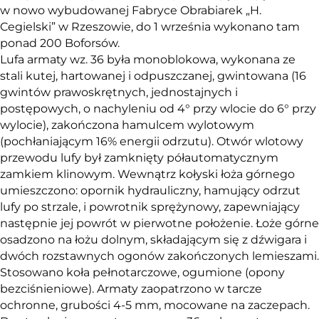
w nowo wybudowanej Fabryce Obrabiarek „H.
Cegielski” w Rzeszowie, do 1 września wykonano tam
ponad 200 Boforsów.
Lufa armaty wz. 36 była monoblokowa, wykonana ze
stali kutej, hartowanej i odpuszczanej, gwintowana (16
gwintów prawoskrętnych, jednostajnych i
postępowych, o nachyleniu od 4° przy wlocie do 6° przy
wylocie), zakończona hamulcem wylotowym
(pochłaniającym 16% energii odrzutu). Otwór wlotowy
przewodu lufy był zamknięty półautomatycznym
zamkiem klinowym. Wewnątrz kołyski łoża górnego
umieszczono: opornik hydrauliczny, hamujący odrzut
lufy po strzale, i powrotnik sprężynowy, zapewniający
następnie jej powrót w pierwotne położenie. Łoże górne
osadzono na łożu dolnym, składającym się z dźwigara i
dwóch rozstawnych ogonów zakończonych lemieszami.
Stosowano koła pełnotarczowe, ogumione (opony
bezciśnieniowe). Armaty zaopatrzono w tarcze
ochronne, grubości 4-5 mm, mocowane na zaczepach.