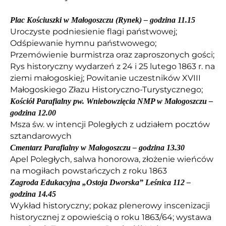
Plac Kościuszki w Małogoszczu (Rynek) – godzina 11.15
Uroczyste podniesienie flagi państwowej;
Odśpiewanie hymnu państwowego;
Przemówienie burmistrza oraz zaproszonych gości;
Rys historyczny wydarzeń z 24 i 25 lutego 1863 r. na
ziemi małogoskiej; Powitanie uczestników XVIII
Małogoskiego Złazu Historyczno-Turystycznego;
Kościół Parafialny pw. Wniebowzięcia NMP w Małogoszczu –
godzina 12.00
Msza św. w intencji Poległych z udziałem pocztów
sztandarowych
Cmentarz Parafialny w Małogoszczu – godzina 13.30
Apel Poległych, salwa honorowa, złożenie wieńców
na mogiłach powstańczych z roku 1863
Zagroda Edukacyjna „Ostoja Dworska” Leśnica 112 –
godzina 14.45
Wykład historyczny; pokaz plenerowy inscenizacji
historycznej z opowieścią o roku 1863/64; wystawa