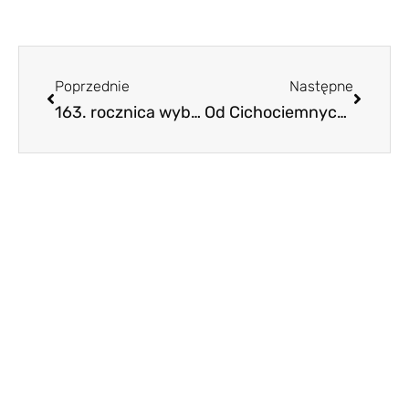
Poprzednie
Następne
163. rocznica wybuchu Powstania Styczniowego w Muzeum Wojska Polskiego
Od Cichociemnych do GROM-u. Historia, która wciąż trwa.