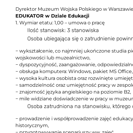
Dyrektor Muzeum Wojska Polskiego w Warszawie 
EDUKATOR w Dziale Edukacji
1. Wymiar etatu: 1,00 – umowa o pracę
Ilość stanowisk: 3 stanowiska
Osoba ubiegająca się o zatrudnienie powi
− wykształcenie, co najmniej ukończone studia pie
wojskowości lub muzealnictwo,
− dyspozycyjność, zaangażowanie, odpowiedzialno
− obsługa komputera: Windows, pakiet MS Office, 
− wysoka kultura osobista oraz rozwinięte umiejęt
− samodzielność oraz umiejętność pracy w zespol
− znajomość języka angielskiego na poziomie B2,
− mile widziane doświadczenie w pracy w muzeu
Osoba zatrudniona na stanowisku, którego
− prowadzenie i współprowadzenie zajęć edukacyj
historycznym,
− przygotowywanie scenariuszy ww. zajęć,