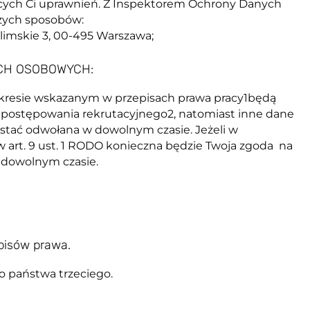
jących Ci uprawnień. Z Inspektorem Ochrony Danych
szych sposobów:
olimskie 3, 00-495 Warszawa;
CH OSOBOWYCH:
kresie wskazanym w przepisach prawa pracy1będą
postępowania rekrutacyjnego2, natomiast inne dane
stać odwołana w dowolnym czasie. Jeżeli w
art. 9 ust. 1 RODO konieczna będzie Twoja zgoda na
 dowolnym czasie.
pisów prawa.
 państwa trzeciego.