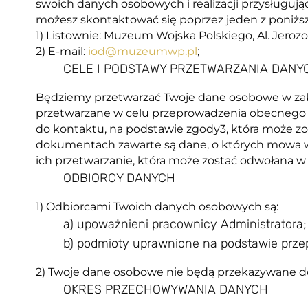
swoich danych osobowych i realizacji przysługu
możesz skontaktować się poprzez jeden z poniż
1) Listownie: Muzeum Wojska Polskiego, Al. Jeroz
2) E-mail:
iod@muzeumwp.pl
;
CELE I PODSTAWY PRZETWARZANIA DANY
Będziemy przetwarzać Twoje dane osobowe w za
przetwarzane w celu przeprowadzenia obecnego 
do kontaktu, na podstawie zgody3, która może zo
dokumentach zawarte są dane, o których mowa w 
ich przetwarzanie, która może zostać odwołana w
ODBIORCY DANYCH
1) Odbiorcami Twoich danych osobowych są:
a) upoważnieni pracownicy Administratora;
b) podmioty uprawnione na podstawie prze
2) Twoje dane osobowe nie będą przekazywane do
OKRES PRZECHOWYWANIA DANYCH