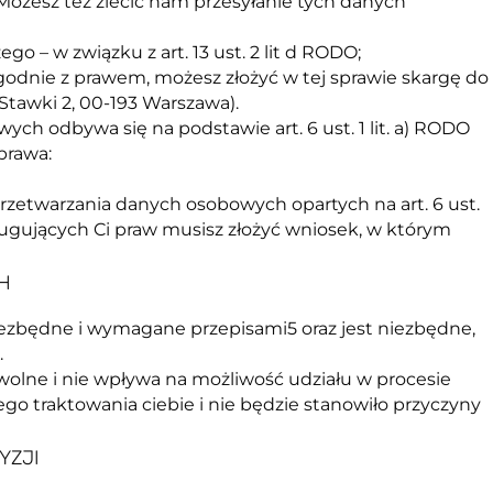
ożesz też zlecić nam przesyłanie tych danych
o – w związku z art. 13 ust. 2 lit d RODO;
godnie z prawem, możesz złożyć w tej sprawie skargę do
tawki 2, 00-193 Warszawa).
ch odbywa się na podstawie art. 6 ust. 1 lit. a) RODO
prawa:
etwarzania danych osobowych opartych na art. 6 ust.
ysługujących Ci praw musisz złożyć wniosek, w którym
H
iezbędne i wymagane przepisami5 oraz jest niezbędne,
.
wolne i nie wpływa na możliwość udziału w procesie
o traktowania ciebie i nie będzie stanowiło przyczyny
YZJI