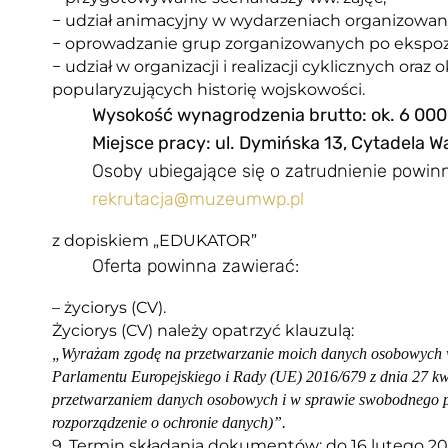
− udział animacyjny w wydarzeniach organizowa
− oprowadzanie grup zorganizowanych po ekspo
− udział w organizacji i realizacji cyklicznych ora
popularyzujących historię wojskowości.
Wysokość wynagrodzenia brutto: ok. 6 000,
Miejsce pracy: ul. Dymińska 13, Cytadela
Osoby ubiegające się o zatrudnienie powinn
rekrutacja@muzeumwp.pl
z dopiskiem „EDUKATOR”
Oferta powinna zawierać:
– życiorys (CV).
Życiorys (CV) należy opatrzyć klauzulą:
„Wyrażam zgodę na przetwarzanie moich danych osobowych w cel
Parlamentu Europejskiego i Rady (UE) 2016/679 z dnia 27 kwi
przetwarzaniem danych osobowych i w sprawie swobodnego pr
rozporządzenie o ochronie danych)”.
9. Termin składania dokumentów: do 16 lutego 202