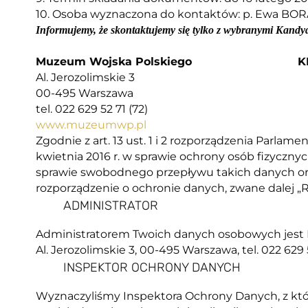
10. Osoba wyznaczona do kontaktów: p. Ewa BOR
Informujemy, że skontaktujemy się tylko z wybranymi Kandy
Muzeum Wojska Polskiego
K
Al. Jerozolimskie 3
00-495 Warszawa
tel. 022 629 52 71 (72)
www.muzeumwp.pl
Zgodnie z art. 13 ust. 1 i 2 rozporządzenia Parlam
kwietnia 2016 r. w sprawie ochrony osób fizyczn
sprawie swobodnego przepływu takich danych or
rozporządzenie o ochronie danych, zwane dalej „
ADMINISTRATOR
Administratorem Twoich danych osobowych jest 
Al. Jerozolimskie 3, 00-495 Warszawa, tel. 022 629 5
INSPEKTOR OCHRONY DANYCH
Wyznaczyliśmy Inspektora Ochrony Danych, z kt