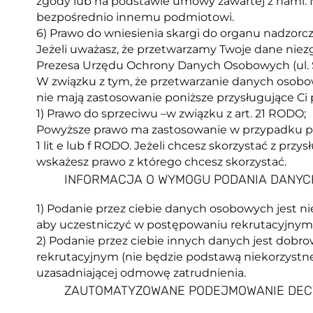
zgody lub na podstawie umowy zawartej z nami. M
bezpośrednio innemu podmiotowi.
6) Prawo do wniesienia skargi do organu nadzorczeg
Jeżeli uważasz, że przetwarzamy Twoje dane niez
Prezesa Urzędu Ochrony Danych Osobowych (ul. S
W związku z tym, że przetwarzanie danych osobowy
nie mają zastosowanie poniższe przysługujące Ci 
1) Prawo do sprzeciwu –w związku z art. 21 RODO;
Powyższe prawo ma zastosowanie w przypadku prz
1 lit e lub f RODO. Jeżeli chcesz skorzystać z prz
wskażesz prawo z którego chcesz skorzystać.
INFORMACJA O WYMOGU PODANIA DANYC
1) Podanie przez ciebie danych osobowych jest n
aby uczestniczyć w postępowaniu rekrutacyjnym
2) Podanie przez ciebie innych danych jest dobro
rekrutacyjnym (nie będzie podstawą niekorzystneg
uzasadniającej odmowę zatrudnienia.
ZAUTOMATYZOWANE PODEJMOWANIE DEC