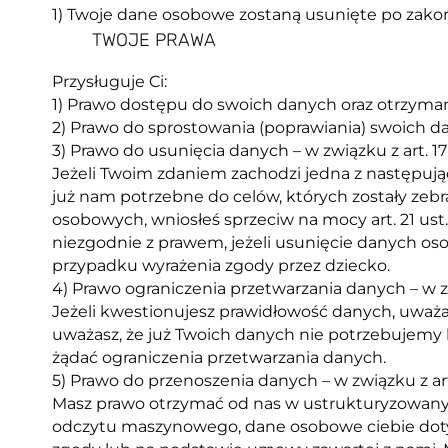
1) Twoje dane osobowe zostaną usunięte po zak
TWOJE PRAWA
Przysługuje Ci:
1) Prawo dostępu do swoich danych oraz otrzymania
2) Prawo do sprostowania (poprawiania) swoich da
3) Prawo do usunięcia danych – w związku z art. 
Jeżeli Twoim zdaniem zachodzi jedna z następując
już nam potrzebne do celów, których zostały zeb
osobowych, wniosłeś sprzeciw na mocy art. 21 ust
niezgodnie z prawem, jeżeli usunięcie danych 
przypadku wyrażenia zgody przez dziecko.
4) Prawo ograniczenia przetwarzania danych – w z
Jeżeli kwestionujesz prawidłowość danych, uważ
uważasz, że już Twoich danych nie potrzebujemy 
żądać ograniczenia przetwarzania danych.
5) Prawo do przenoszenia danych – w związku z a
Masz prawo otrzymać od nas w ustrukturyzowan
odczytu maszynowego, dane osobowe ciebie dotyc