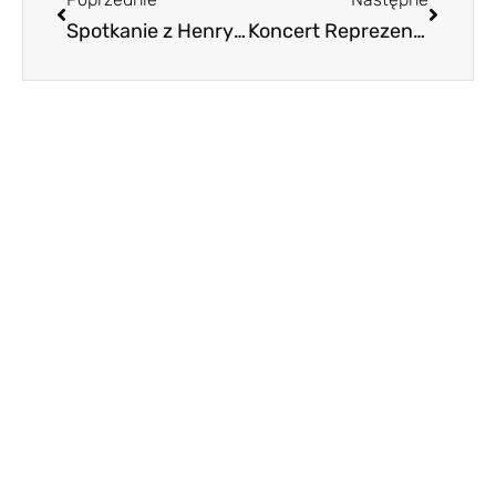
Spotkanie z Henrym Citroenem – wnukiem założyciela marki Andre Citroena
Koncert Reprezentacyjnego Zespołu Artystycznego Wojska Polskiego